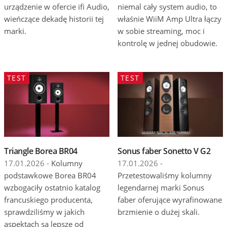
urządzenie w ofercie ifi Audio,
niemal cały system audio, to
wieńczące dekadę historii tej
właśnie WiiM Amp Ultra łączy
marki.
w sobie streaming, moc i
kontrolę w jednej obudowie.
TEST
TEST
Triangle Borea BR04
Sonus faber Sonetto V G2
17.01.2026 -
Kolumny
17.01.2026 -
podstawkowe Borea BR04
Przetestowaliśmy kolumny
wzbogaciły ostatnio katalog
legendarnej marki Sonus
francuskiego producenta,
faber oferujące wyrafinowane
sprawdziliśmy w jakich
brzmienie o dużej skali.
aspektach są lepsze od