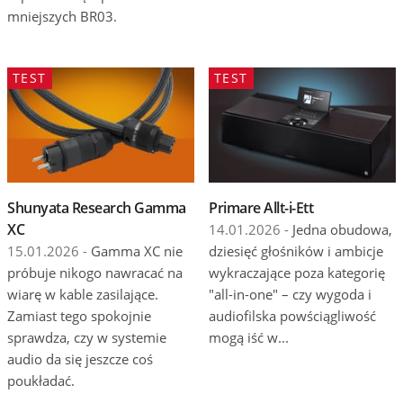
mniejszych BR03.
TEST
TEST
Shunyata Research Gamma
Primare Allt-i-Ett
XC
14.01.2026 -
Jedna obudowa,
15.01.2026 -
Gamma XC nie
dziesięć głośników i ambicje
próbuje nikogo nawracać na
wykraczające poza kategorię
wiarę w kable zasilające.
"all-in-one" – czy wygoda i
Zamiast tego spokojnie
audiofilska powściągliwość
sprawdza, czy w systemie
mogą iść w...
audio da się jeszcze coś
poukładać.