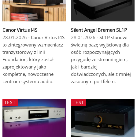
Wydarzenia
Prezentacje
Canor Virtus I4S
Silent Angel Bremen SL1P
Wywiady
28.01.2026 -
Canor Virtus I4S
28.01.2026 -
SL1P stanowi
Muzyka
to zintegrowany wzmacniacz
świetną bazę wyjściową dla
tranzystorowy z linii
osób rozpoczynających
Filmy
Foundation, który został
przygodę ze streamingiem,
zaprojektowany jako
jak i bardziej
kompletne, nowoczesne
doświadczonych, ale z mniej
centrum systemu audio.
zasobnym portfelem.
TEST
TEST