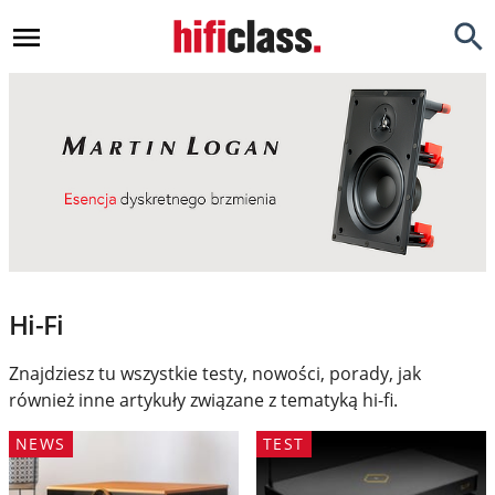
Newsy
Testy
Opinie
Okazje
Hi-Fi
Hi-Fi
Kino Domowe
Znajdziesz tu wszystkie testy, nowości, porady, jak
Gadżety
również inne artykuły związane z tematyką hi-fi.
Inne
NEWS
TEST
Porady