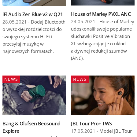
House of Marley PVXL ANC
iFi Audio Zen Blue v2 w Q21
24.05.2021 -
House of Marley
28.05.2021 -
Dodaj Bluetooth
udoskonalił swoje popularne
o wysokiej rozdzielczości do
słuchawki Positive Vibration
swojego systemu Hi-Fi i
XL wzbogacając je o układ
przesyłaj muzykę w
aktywnej redukcji szumów
najnowszych formatach.
(ANC).
NEWS
NEWS
Bang & Olufsen Beosound
JBL Tour Pro+ TWS
Explore
17.05.2021 -
Model JBL Tour