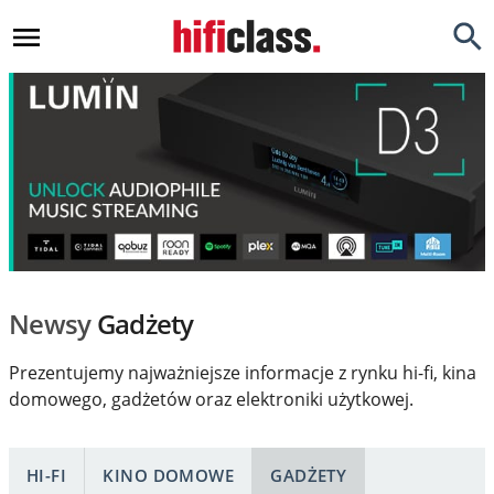
Newsy
Testy
Opinie
Okazje
Hi-Fi
Newsy
Gadżety
Kino Domowe
Prezentujemy najważniejsze informacje z rynku hi-fi, kina
Gadżety
domowego, gadżetów oraz elektroniki użytkowej.
Inne
Porady
HI-FI
KINO DOMOWE
GADŻETY