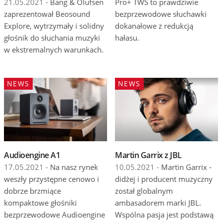
21.05.2021 -
Bang & Olufsen
Pro+ TWS to prawdziwie
zaprezentował Beosound
bezprzewodowe słuchawki
Explore, wytrzymały i solidny
dokanałowe z redukcją
głośnik do słuchania muzyki
hałasu.
w ekstremalnych warunkach.
NEWS
NEWS
Audioengine A1
Martin Garrix z JBL
17.05.2021 -
Na nasz rynek
10.05.2021 -
Martin Garrix -
weszły przystępne cenowo i
didżej i producent muzyczny
dobrze brzmiące
został globalnym
kompaktowe głośniki
ambasadorem marki JBL.
bezprzewodowe Audioengine
Wspólna pasja jest podstawą