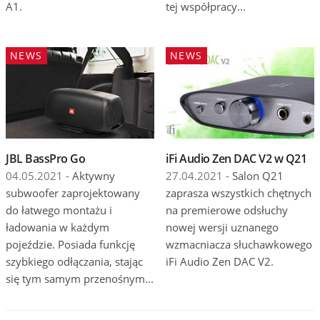
A1.
tej współpracy...
NEWS
NEWS
JBL BassPro Go
iFi Audio Zen DAC V2 w Q21
04.05.2021 -
Aktywny
27.04.2021 -
Salon Q21
subwoofer zaprojektowany
zaprasza wszystkich chętnych
do łatwego montażu i
na premierowe odsłuchy
ładowania w każdym
nowej wersji uznanego
pojeździe. Posiada funkcję
wzmacniacza słuchawkowego
szybkiego odłączania, stając
iFi Audio Zen DAC V2.
się tym samym przenośnym...