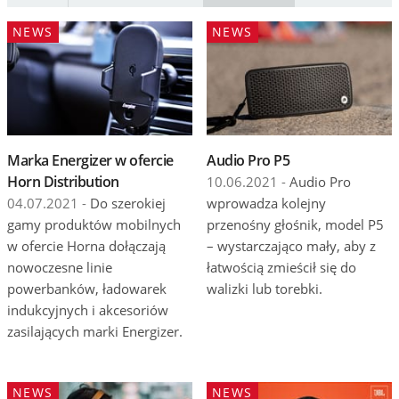
Wydarzenia
NEWS
NEWS
Prezentacje
Wywiady
Muzyka
Marka Energizer w ofercie
Audio Pro P5
Filmy
Horn Distribution
10.06.2021 -
Audio Pro
04.07.2021 -
Do szerokiej
wprowadza kolejny
gamy produktów mobilnych
przenośny głośnik, model P5
w ofercie Horna dołączają
– wystarczająco mały, aby z
nowoczesne linie
łatwością zmieścił się do
powerbanków, ładowarek
walizki lub torebki.
indukcyjnych i akcesoriów
zasilających marki Energizer.
NEWS
NEWS