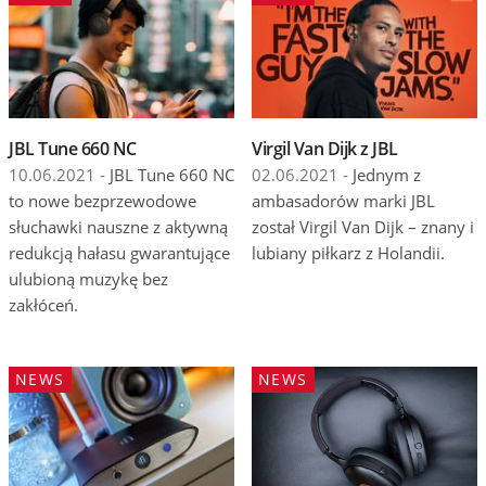
JBL Tune 660 NC
Virgil Van Dijk z JBL
10.06.2021 -
JBL Tune 660 NC
02.06.2021 -
Jednym z
to nowe bezprzewodowe
ambasadorów marki JBL
słuchawki nauszne z aktywną
został Virgil Van Dijk – znany i
redukcją hałasu gwarantujące
lubiany piłkarz z Holandii.
ulubioną muzykę bez
zakłóceń.
NEWS
NEWS