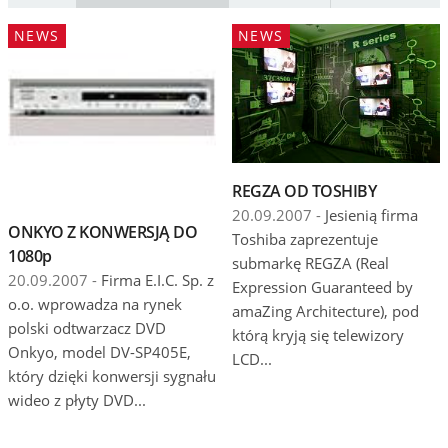
Wydarzenia
NEWS
NEWS
Prezentacje
Wywiady
Muzyka
Filmy
REGZA OD TOSHIBY
20.09.2007 -
Jesienią firma
ONKYO Z KONWERSJĄ DO
Toshiba zaprezentuje
1080p
submarkę REGZA (Real
20.09.2007 -
Firma E.I.C. Sp. z
Expression Guaranteed by
o.o. wprowadza na rynek
amaZing Architecture), pod
polski odtwarzacz DVD
którą kryją się telewizory
Onkyo, model DV-SP405E,
LCD...
który dzięki konwersji sygnału
wideo z płyty DVD...