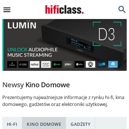
Newsy
Testy
Opinie
Okazje
Hi-Fi
Newsy
Kino Domowe
Kino Domowe
Prezentujemy najważniejsze informacje z rynku hi-fi, kina
Gadżety
domowego, gadżetów oraz elektroniki użytkowej.
Inne
Porady
HI-FI
KINO DOMOWE
GADŻETY