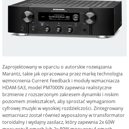
Zaprojektowany w oparciu o autorskie rozwiązania
Marantz, takie jak opracowana przez markę technologia
wzmocnienia Current Feedback i moduły wzmacniacza
HDAM-SA3, model PM7000N zapewnia realistyczne
brzmienie z rozszerzonym zakresem dynamiki i niskim
poziomem zniekształceń, aby sprostać wymaganiom
cyfrowej muzyki w wysokiej rozdzielczości. Zintegrowany
wzmacniacz został również wyposażony w transformator
toroidalny i wydajny zasilacz, który zapewnia 2x 60W
mocy przy 8 omach lub 2x 80W mocy przy 4 omach.