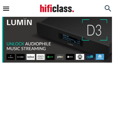
Newsy
Testy
Opinie
Okazje
Hi-Fi
Kino Domowe
Gadżety
Inne
Porady