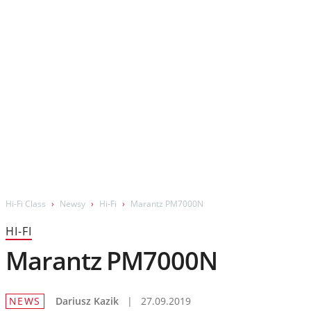
Wydarzenia
Prezentacje
Wywiady
Muzyka
Filmy
Hi-Fi Class
Newsy
Hi-Fi
Marantz PM7000N
HI-FI
Marantz PM7000N
NEWS
Dariusz Kazik
|
27.09.2019