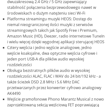
dwuzakresową 2.4 GHz / 5 GHz zapewniający
stabilność połączenia bezprzewodowego nawet w
środowiskach o dużym natężeniu sieci Wi-Fi
Platforma streamingu muzyki HEOS: Dostęp do
niemal nieograniczonej ilości muzyki z serwisów
streamingowych takich jak Spotify Free i Premium,
Amazon Music (HD), Deezer, radio internetowe TuneIn
i wielu więcej dzięki wygodnej aplikacji sterującej HEOS
Cztery wejścia i jedno wyjście analogowe, jedno
wejście koaksjalne, dwa optyczne wejścia cyfrowe i
jeden port USB-A dla plików audio wysokiej
rozdzielczości
Obsługa bezstratnych plików audio w wysokiej
rozdzielczości ALAC, FLAC i WAV do 24 bit/192 kHz - a
także ścieżek DSD 2.8 MHz i 5.6 MHz DAC
przetwarzanych przez konwerter cyfrowo analogowy
AK4490
Wejście gramofonowe Phono Marantz Musical z nowo
zaprojektowaną sekcją wejściową FET poprawiającą