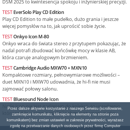
DSM 2025 to kwintesencja spokoju i inżynierskiej precyzji.
TEST
EverSolo Play CD Edition
Play CD Edition to małe pudełko, dużo grania i jeszcze
więcej pomysłów na to, jak uprościć sobie życie.
TEST
Onkyo Icon M-80
Onkyo wraca do świata stereo z przytupem pokazując, że
nadal potrafi zbudować końcówkę mocy w klasie AB,
która czaruje analogowym brzmieniem.
TEST
Cambridge Audio MXW70 + MXN10
Kompaktowe rozmiary, pełnowymiarowe możliwości –
duet MXN10 i MXW70 udowadnia, że hi-fi nie musi
zajmować połowy salonu.
TEST
Bluesound Node Icon
Node Icon nie jest gadżetem do kolekcji, to urządzenie,
Przez dalsze aktywne korzystanie z naszego Serwisu (scrollowanie,
który szybko zaczyna rządzić całym systemem audio.
zamknięcie komunikatu, kliknięcie na elementy na stronie poza
komunikatem) bez zmian ustawień w zakresie prywatności, wyrażasz
zgodę na przetwarzanie danych osobowych przez firmę Computer