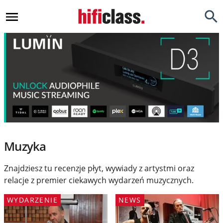
Newsy
Testy
Opinie
Okazje
Hi-Fi
Muzyka
Kino Domowe
Znajdziesz tu recenzje płyt, wywiady z artystmi oraz
Gadżety
relacje z premier ciekawych wydarzeń muzycznych.
Inne
WYDARZENIE
NEWS
Porady