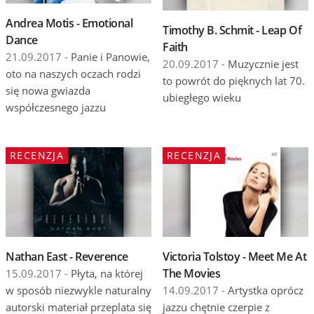
Andrea Motis - Emotional
Timothy B. Schmit - Leap Of
Dance
Faith
21.09.2017 -
Panie i Panowie,
20.09.2017 -
Muzycznie jest
oto na naszych oczach rodzi
to powrót do pięknych lat 70.
się nowa gwiazda
ubiegłego wieku
współczesnego jazzu
RECENZJA
RECENZJA
Nathan East - Reverence
Victoria Tolstoy - Meet Me At
The Movies
15.09.2017 -
Płyta, na której
w sposób niezwykle naturalny
14.09.2017 -
Artystka oprócz
autorski materiał przeplata się
jazzu chętnie czerpie z