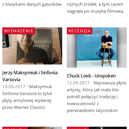
z klasykami danych gatunków
różnych źródeł, a tym razem
sięgnęła po muzykę filmową
WYDARZENIE
RECENZJA
Jerzy Maksymiuk i Sinfonia
Chuck Loeb - Unspoken
Varsovia
12.09.2017 -
Najnowsza płyta
13.09.2017 -
Maksymiuk
artysty, który jak mało kto
Sinfonia Varsovia to tytuł
potrafi połączyć tradycję i
płyty winylowej wydanej
nowoczesność z
przez Warner Classics
pierwiastkiem latynoskim