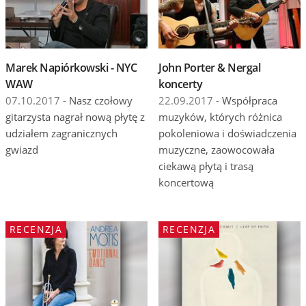
Wydarzenia
Prezentacje
Marek Napiórkowski - NYC
John Porter & Nergal
Wywiady
WAW
koncerty
Muzyka
07.10.2017 -
Nasz czołowy
22.09.2017 -
Współpraca
gitarzysta nagrał nową płytę z
muzyków, których różnica
Filmy
udziałem zagranicznych
pokoleniowa i doświadczenia
gwiazd
muzyczne, zaowocowała
ciekawą płytą i trasą
koncertową
RECENZJA
RECENZJA