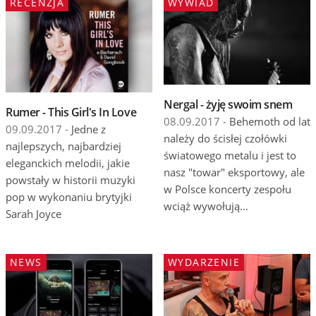
RECENZJA
WYWIAD
Nergal - żyję swoim snem
Rumer - This Girl's In Love
08.09.2017 -
Behemoth od lat
09.09.2017 -
Jedne z
należy do ścisłej czołówki
najlepszych, najbardziej
światowego metalu i jest to
eleganckich melodii, jakie
nasz "towar" eksportowy, ale
powstały w historii muzyki
w Polsce koncerty zespołu
pop w wykonaniu brytyjki
wciąż wywołują...
Sarah Joyce
NEWS
WYDARZENIE