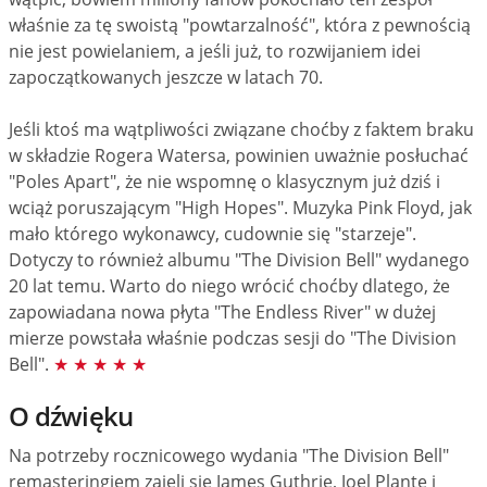
właśnie za tę swoistą "powtarzalność", która z pewnością
nie jest powielaniem, a jeśli już, to rozwijaniem idei
zapoczątkowanych jeszcze w latach 70.
Jeśli ktoś ma wątpliwości związane choćby z faktem braku
w składzie Rogera Watersa, powinien uważnie posłuchać
"Poles Apart", że nie wspomnę o klasycznym już dziś i
wciąż poruszającym "High Hopes". Muzyka Pink Floyd, jak
mało którego wykonawcy, cudownie się "starzeje".
Dotyczy to również albumu "The Division Bell" wydanego
20 lat temu. Warto do niego wrócić choćby dlatego, że
zapowiadana nowa płyta "The Endless River" w dużej
mierze powstała właśnie podczas sesji do "The Division
Bell".
★ ★ ★ ★ ★
O dźwięku
Na potrzeby rocznicowego wydania "The Division Bell"
remasteringiem zajęli się James Guthrie, Joel Plante i