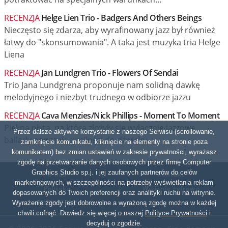
RECENZJA
Helge Lien Trio - Badgers And Others Beings
Nieczęsto się zdarza, aby wyrafinowany jazz był również
łatwy do "skonsumowania". A taka jest muzyka tria Helge
Liena
RECENZJA
Jan Lundgren Trio - Flowers Of Sendai
Trio Jana Lundgrena proponuje nam solidną dawkę
melodyjnego i niezbyt trudnego w odbiorze jazzu
RECENZJA
Cava Menzies/Nick Phillips - Moment To Moment
Piękna płyta, na którą złożyły się wyłącznie jazzowe
Przez dalsze aktywne korzystanie z naszego Serwisu (scrollowanie,
ballady powstała z miłości do dźwięku
zamknięcie komunikatu, kliknięcie na elementy na stronie poza
komunikatem) bez zmian ustawień w zakresie prywatności, wyrażasz
zgodę na przetwarzanie danych osobowych przez firmę Computer
Graphics Studio sp.j. i jej zaufanych partnerów do celów
O nas
Kontakt
marketingowych, w szczególności na potrzeby wyświetlania reklam
Polityka
Wydanie cyfrowe
dopasowanych do Twoich preferencji oraz analityki ruchu na witrynie.
prywatności
Wyrażenie zgody jest dobrowolne a wyrażoną zgodę można w każdej
chwili cofnąć. Dowiedz się więcej o naszej
Polityce Prywatności
i
decyduj o zgodzie.