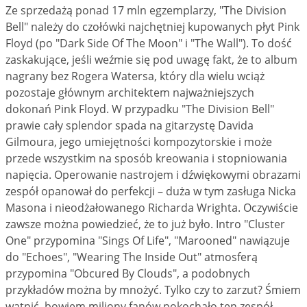
Ze sprzedażą ponad 17 mln egzemplarzy, "The Division
Bell" należy do czołówki najchętniej kupowanych płyt Pink
Floyd (po "Dark Side Of The Moon" i "The Wall"). To dość
zaskakujące, jeśli weźmie się pod uwagę fakt, że to album
nagrany bez Rogera Watersa, który dla wielu wciąż
pozostaje głównym architektem najważniejszych
dokonań Pink Floyd. W przypadku "The Division Bell"
prawie cały splendor spada na gitarzystę Davida
Gilmoura, jego umiejętności kompozytorskie i może
przede wszystkim na sposób kreowania i stopniowania
napięcia. Operowanie nastrojem i dźwiękowymi obrazami
zespół opanował do perfekcji – duża w tym zasługa Nicka
Masona i nieodżałowanego Richarda Wrighta. Oczywiście
zawsze można powiedzieć, że to już było. Intro "Cluster
One" przypomina "Sings Of Life", "Marooned" nawiązuje
do "Echoes", "Wearing The Inside Out" atmosferą
przypomina "Obcured By Clouds", a podobnych
przykładów można by mnożyć. Tylko czy to zarzut? Śmiem
wątpić, bowiem miliony fanów pokochało ten zespół