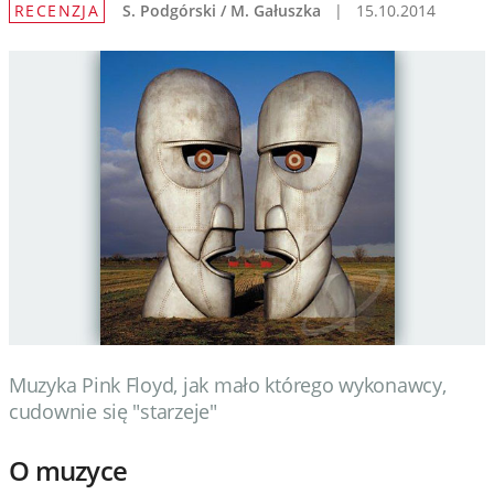
RECENZJA
S. Podgórski / M. Gałuszka
|
15.10.2014
Wydarzenia
Prezentacje
Wywiady
Muzyka
Filmy
Muzyka Pink Floyd, jak mało którego wykonawcy,
cudownie się "starzeje"
O muzyce