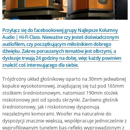
Przyłącz się do facebookowej grupy Najlepsze Kolumny
Audio | Hi-Fi Class. Nieważne czy jesteś doświadczonym
audiofilem, czy początkującym miłośnikiem dobrego
dźwięku. Zakres poruszanych tematów jest olbrzymi, a
dyskusje trwają 24 godziny na dobę, więc każdy powinien
znaleźć coś interesującego dla siebie.
Trójdrożny układ głośnikowy oparto na 30mm jedwabnej
kopułce wysokotonowej, znajdującej się tuż pod 165mm
stożkiem średniotonowym, natomiast 190mm stożek
niskotonowy jest od spodu skrzynki. Zarówno głośnik
średniotonowy, jak i niskotonowy dysponują
niezależnymi komorami. Woofer ma naturalnie do
dyspozycji znacznie większą, współpracuje jednocześnie z
wyprofilowanym tunelem bas-refleks wyprowadzonym z