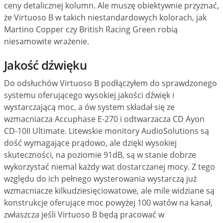
ceny detalicznej kolumn. Ale muszę obiektywnie przyznać,
że Virtuoso B w takich niestandardowych kolorach, jak
Martino Copper czy British Racing Green robią
niesamowite wrażenie.
Jakość dźwięku
Do odsłuchów Virtuoso B podłączyłem do sprawdzonego
systemu oferującego wysokiej jakości dźwięk i
wystarczającą moc, a ów system składał się ze
wzmacniacza Accuphase E-270 i odtwarzacza CD Ayon
CD-10II Ultimate. Litewskie monitory AudioSolutions są
dość wymagające prądowo, ale dzięki wysokiej
skuteczności, na poziomie 91dB, są w stanie dobrze
wykorzystać niemal każdy wat dostarczanej mocy. Z tego
względu do ich pełnego wysterowania wystarczą już
wzmacniacze kilkudziesięciowatowe, ale mile widziane są
konstrukcje oferujące moc powyżej 100 watów na kanał,
zwłaszcza jeśli Virtuoso B będą pracować w