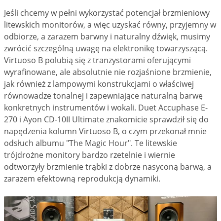
Jeśli chcemy w pełni wykorzystać potencjał brzmieniowy
litewskich monitorów, a więc uzyskać równy, przyjemny w
odbiorze, a zarazem barwny i naturalny dźwięk, musimy
zwrócić szczególną uwagę na elektronikę towarzyszącą.
Virtuoso B polubią się z tranzystorami oferującymi
wyrafinowane, ale absolutnie nie rozjaśnione brzmienie,
jak również z lampowymi konstrukcjami o właściwej
równowadze tonalnej i zapewniające naturalną barwę
konkretnych instrumentów i wokali. Duet Accuphase E-
270 i Ayon CD-10II Ultimate znakomicie sprawdził się do
napędzenia kolumn Virtuoso B, o czym przekonał mnie
odsłuch albumu "The Magic Hour". Te litewskie
trójdrożne monitory bardzo rzetelnie i wiernie
odtworzyły brzmienie trąbki z dobrze nasyconą barwą, a
zarazem efektowną reprodukcją dynamiki.