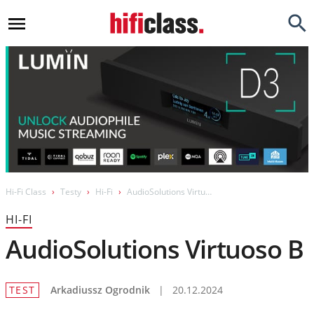
Newsy
Testy
Opinie
Okazje
Hi-Fi
Hi-Fi Class
Testy
Hi-Fi
AudioSolutions Virtuoso B
Kino Domowe
HI-FI
Gadżety
AudioSolutions Virtuoso B
Inne
TEST
Arkadiussz Ogrodnik
|
20.12.2024
Porady