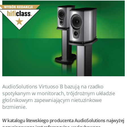
Wydarzenia
Prezentacje
Wywiady
Muzyka
Filmy
AudioSolutions Virtuoso B bazują na rzadko
spotykanym w monitorach, trójdrożnym układzie
głośnikowym zapewniającym nietuzinkowe
brzmienie.
W katalogu litewskiego producenta AudioSolutions najwyżej