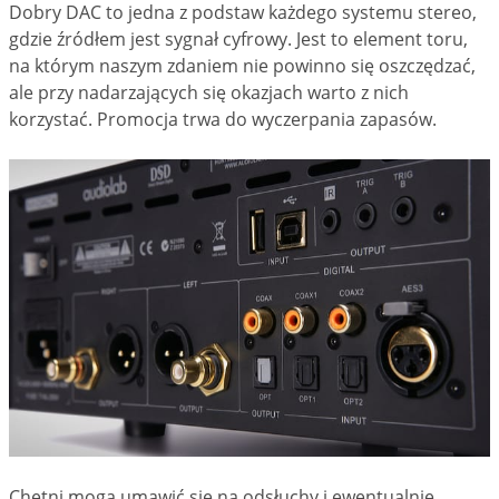
Dobry DAC to jedna z podstaw każdego systemu stereo,
gdzie źródłem jest sygnał cyfrowy. Jest to element toru,
na którym naszym zdaniem nie powinno się oszczędzać,
ale przy nadarzających się okazjach warto z nich
korzystać. Promocja trwa do wyczerpania zapasów.
Chętni mogą umawić się na odsłuchy i ewentualnie