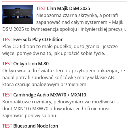
TEST
Linn Majik DSM 2025
Niepozorna czarna skrzynka, a potrafi
zapanować nad całym systemem – Majik
DSM 2025 to kwintesencja spokoju i inżynierskiej precyzji.
TEST
EverSolo Play CD Edition
Play CD Edition to małe pudełko, dużo grania i jeszcze
więcej pomysłów na to, jak uprościć sobie życie.
TEST
Onkyo Icon M-80
Onkyo wraca do świata stereo z przytupem pokazując, że
nadal potrafi zbudować końcówkę mocy w klasie AB,
która czaruje analogowym brzmieniem.
TEST
Cambridge Audio MXW70 + MXN10
Kompaktowe rozmiary, pełnowymiarowe możliwości –
duet MXN10 i MXW70 udowadnia, że hi-fi nie musi
zajmować połowy salonu.
TEST
Bluesound Node Icon