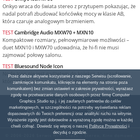
Onkyo wraca do świata stereo z przytupem pokazując, że
nadal potrafi zbudować końcówkę mocy w klasie AB,
która czaruje analogowym brzmieniem.
TEST
Cambridge Audio MXW70 + MXN10
Kompaktowe rozmiary, pełnowymiarowe możliwości –
duet MXN10 i MXW70 udowadnia, że hi-fi nie musi
zajmować połowy salonu.
TEST
Bluesound Node Icon
Node Icon nie jest gadżetem do kolekcji, to urządzenie,
Przez dalsze aktywne korzystanie z naszego Serwisu (scrollowanie,
który szybko zaczyna rządzić całym systemem audio.
zamknięcie komunikatu, kliknięcie na elementy na stronie poza
komunikatem) bez zmian ustawień w zakresie prywatności, wyrażasz
zgodę na przetwarzanie danych osobowych przez firmę Computer
Graphics Studio sp.j. i jej zaufanych partnerów do celów
O nas
Kontakt
marketingowych, w szczególności na potrzeby wyświetlania reklam
Polityka
Wydanie cyfrowe
dopasowanych do Twoich preferencji oraz analityki ruchu na witrynie.
prywatności
Wyrażenie zgody jest dobrowolne a wyrażoną zgodę można w każdej
chwili cofnąć. Dowiedz się więcej o naszej
Polityce Prywatności
i
decyduj o zgodzie.
© 2006-2026 Serwis Hi-Fi Class | Stereo, Kino domowe,