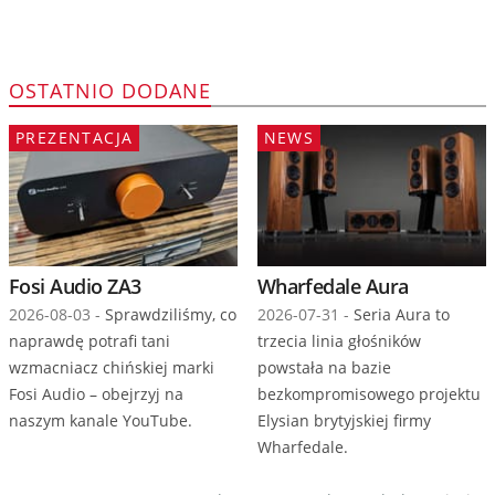
OSTATNIO DODANE
PREZENTACJA
NEWS
Fosi Audio ZA3
Wharfedale Aura
2026-08-03 -
Sprawdziliśmy, co
2026-07-31 -
Seria Aura to
naprawdę potrafi tani
trzecia linia głośników
wzmacniacz chińskiej marki
powstała na bazie
Fosi Audio – obejrzyj na
bezkompromisowego projektu
naszym kanale YouTube.
Elysian brytyjskiej firmy
Wharfedale.