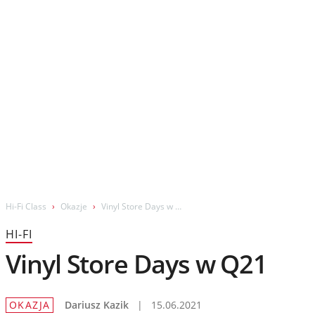
Wydarzenia
Prezentacje
Wywiady
Muzyka
Filmy
Hi-Fi Class
Okazje
Vinyl Store Days w Q21
HI-FI
Vinyl Store Days w Q21
OKAZJA
Dariusz Kazik
|
15.06.2021