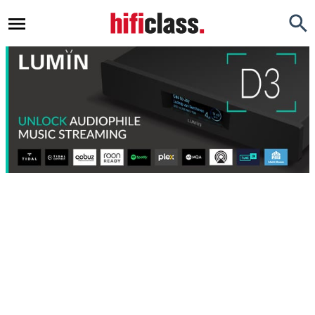
Newsy
Testy
Opinie
Okazje
Hi-Fi
Kino Domowe
Gadżety
Inne
Porady