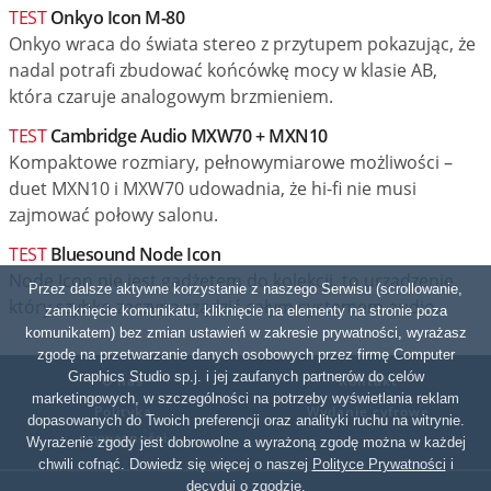
TEST
Onkyo Icon M-80
Onkyo wraca do świata stereo z przytupem pokazując, że
nadal potrafi zbudować końcówkę mocy w klasie AB,
która czaruje analogowym brzmieniem.
TEST
Cambridge Audio MXW70 + MXN10
Kompaktowe rozmiary, pełnowymiarowe możliwości –
duet MXN10 i MXW70 udowadnia, że hi-fi nie musi
zajmować połowy salonu.
TEST
Bluesound Node Icon
Node Icon nie jest gadżetem do kolekcji, to urządzenie,
Przez dalsze aktywne korzystanie z naszego Serwisu (scrollowanie,
który szybko zaczyna rządzić całym systemem audio.
zamknięcie komunikatu, kliknięcie na elementy na stronie poza
komunikatem) bez zmian ustawień w zakresie prywatności, wyrażasz
zgodę na przetwarzanie danych osobowych przez firmę Computer
Graphics Studio sp.j. i jej zaufanych partnerów do celów
O nas
Kontakt
marketingowych, w szczególności na potrzeby wyświetlania reklam
Polityka
Wydanie cyfrowe
dopasowanych do Twoich preferencji oraz analityki ruchu na witrynie.
prywatności
Wyrażenie zgody jest dobrowolne a wyrażoną zgodę można w każdej
chwili cofnąć. Dowiedz się więcej o naszej
Polityce Prywatności
i
decyduj o zgodzie.