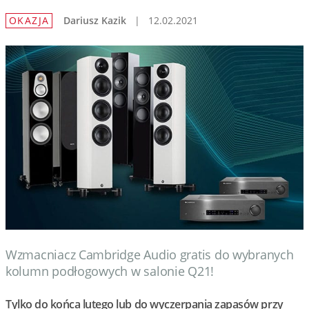
OKAZJA
Dariusz Kazik
|
12.02.2021
Wzmacniacz Cambridge Audio gratis do wybranych
kolumn podłogowych w salonie Q21!
Tylko do końca lutego lub do wyczerpania zapasów przy