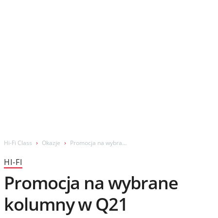
Wydarzenia
Prezentacje
Wywiady
Muzyka
Filmy
Hi-Fi Class
Okazje
Promocja na wybrane kolumny w Q21
HI-FI
Promocja na wybrane
kolumny w Q21