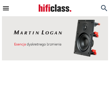
Newsy
Testy
Opinie
Okazje
Hi-Fi
Kino Domowe
Gadżety
Inne
Porady