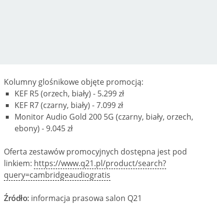
Kolumny glośnikowe objęte promocją:
KEF R5 (orzech, biały) - 5.299 zł
KEF R7 (czarny, biały) - 7.099 zł
Monitor Audio Gold 200 5G (czarny, biały, orzech,
ebony) - 9.045 zł
Oferta zestawów promocyjnych dostępna jest pod
linkiem:
https://www.q21.pl/product/search?
query=cambridgeaudiogratis
Źródło:
informacja prasowa salon Q21