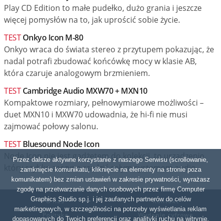
Play CD Edition to małe pudełko, dużo grania i jeszcze
więcej pomysłów na to, jak uprościć sobie życie.
TEST
Onkyo Icon M-80
Onkyo wraca do świata stereo z przytupem pokazując, że
nadal potrafi zbudować końcówkę mocy w klasie AB,
która czaruje analogowym brzmieniem.
TEST
Cambridge Audio MXW70 + MXN10
Kompaktowe rozmiary, pełnowymiarowe możliwości –
duet MXN10 i MXW70 udowadnia, że hi-fi nie musi
zajmować połowy salonu.
TEST
Bluesound Node Icon
Node Icon nie jest gadżetem do kolekcji, to urządzenie,
Przez dalsze aktywne korzystanie z naszego Serwisu (scrollowanie,
który szybko zaczyna rządzić całym systemem audio.
zamknięcie komunikatu, kliknięcie na elementy na stronie poza
komunikatem) bez zmian ustawień w zakresie prywatności, wyrażasz
zgodę na przetwarzanie danych osobowych przez firmę Computer
Graphics Studio sp.j. i jej zaufanych partnerów do celów
O nas
Kontakt
marketingowych, w szczególności na potrzeby wyświetlania reklam
Polityka
Wydanie cyfrowe
dopasowanych do Twoich preferencji oraz analityki ruchu na witrynie.