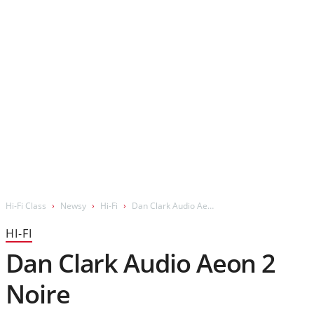
Wydarzenia
Prezentacje
Wywiady
Muzyka
Filmy
Hi-Fi Class
Newsy
Hi-Fi
Dan Clark Audio Aeon 2 Noire
HI-FI
Dan Clark Audio Aeon 2
Noire