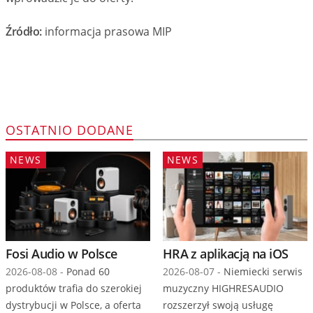
Źródło:
informacja prasowa MIP
OSTATNIO DODANE
NEWS
NEWS
Fosi Audio w Polsce
HRA z aplikacją na iOS
2026-08-08 -
Ponad 60
2026-08-07 -
Niemiecki serwis
produktów trafia do szerokiej
muzyczny HIGHRESAUDIO
dystrybucji w Polsce, a oferta
rozszerzył swoją usługę