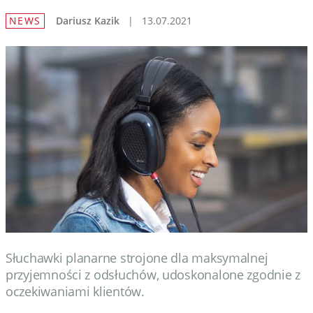
NEWS
Dariusz Kazik
|
13.07.2021
Słuchawki planarne strojone dla maksymalnej
przyjemności z odsłuchów, udoskonalone zgodnie z
oczekiwaniami klientów.