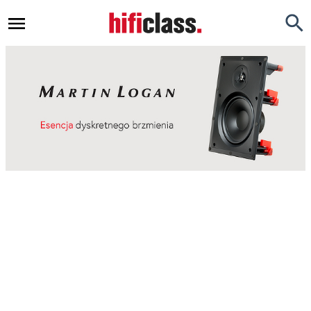
Newsy
Testy
Opinie
Okazje
Hi-Fi
Kino Domowe
Gadżety
Inne
Porady