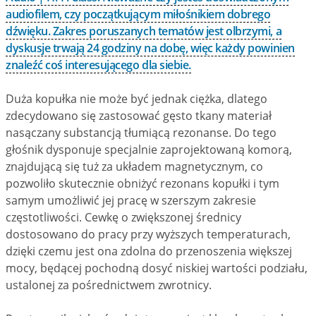
audiofilem, czy początkującym miłośnikiem dobrego
dźwięku. Zakres poruszanych tematów jest olbrzymi, a
dyskusje trwają 24 godziny na dobę, więc każdy powinien
znaleźć coś interesującego dla siebie.
Duża kopułka nie może być jednak ciężka, dlatego
zdecydowano się zastosować gęsto tkany materiał
nasączany substancją tłumiącą rezonanse. Do tego
głośnik dysponuje specjalnie zaprojektowaną komorą,
znajdującą się tuż za układem magnetycznym, co
pozwoliło skutecznie obniżyć rezonans kopułki i tym
samym umożliwić jej pracę w szerszym zakresie
częstotliwości. Cewkę o zwiększonej średnicy
dostosowano do pracy przy wyższych temperaturach,
dzięki czemu jest ona zdolna do przenoszenia większej
mocy, będącej pochodną dosyć niskiej wartości podziału,
ustalonej za pośrednictwem zwrotnicy.