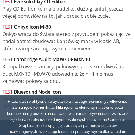
TEST
EverSolo Play CD Edition
Play CD Edition to małe pudełko, dużo grania i jeszcze
więcej pomysłów na to, jak uprościć sobie życie.
TEST
Onkyo Icon M-80
Onkyo wraca do świata stereo z przytupem pokazując, że
nadal potrafi zbudować końcówkę mocy w klasie AB,
która czaruje analogowym brzmieniem.
TEST
Cambridge Audio MXW70 + MXN10
Kompaktowe rozmiary, pełnowymiarowe możliwości –
duet MXN10 i MXW70 udowadnia, że hi-fi nie musi
zajmować połowy salonu.
TEST
Bluesound Node Icon
Node Icon nie jest gadżetem do kolekcji, to urządzenie,
Przez dalsze aktywne korzystanie z naszego Serwisu (scrollowanie,
który szybko zaczyna rządzić całym systemem audio.
zamknięcie komunikatu, kliknięcie na elementy na stronie poza
komunikatem) bez zmian ustawień w zakresie prywatności, wyrażasz
zgodę na przetwarzanie danych osobowych przez firmę Computer
Graphics Studio sp.j. i jej zaufanych partnerów do celów
O nas
Kontakt
marketingowych, w szczególności na potrzeby wyświetlania reklam