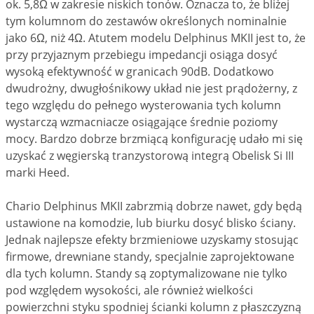
ok. 5,8Ω w zakresie niskich tonów. Oznacza to, że bliżej
tym kolumnom do zestawów określonych nominalnie
jako 6Ω, niż 4Ω. Atutem modelu Delphinus MKII jest to, że
przy przyjaznym przebiegu impedancji osiąga dosyć
wysoką efektywność w granicach 90dB. Dodatkowo
dwudrożny, dwugłośnikowy układ nie jest prądożerny, z
tego względu do pełnego wysterowania tych kolumn
wystarczą wzmacniacze osiągające średnie poziomy
mocy. Bardzo dobrze brzmiącą konfigurację udało mi się
uzyskać z węgierską tranzystorową integrą Obelisk Si III
marki Heed.
Chario Delphinus MKII zabrzmią dobrze nawet, gdy będą
ustawione na komodzie, lub biurku dosyć blisko ściany.
Jednak najlepsze efekty brzmieniowe uzyskamy stosując
firmowe, drewniane standy, specjalnie zaprojektowane
dla tych kolumn. Standy są zoptymalizowane nie tylko
pod względem wysokości, ale również wielkości
powierzchni styku spodniej ścianki kolumn z płaszczyzną