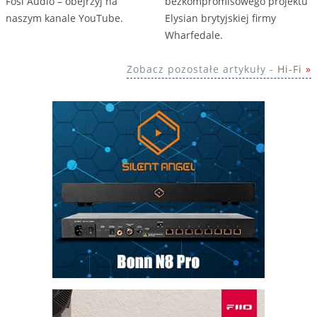
Fosi Audio – obejrzyj na
bezkompromisowego projektu
naszym kanale YouTube.
Elysian brytyjskiej firmy
Wharfedale.
Zobacz pozostałe artykuły -
Hi-Fi