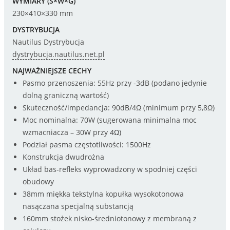
WYMIARY (S×W×G)
230×410×330 mm
DYSTRYBUCJA
Nautilus Dystrybucja
dystrybucja.nautilus.net.pl
NAJWAŻNIEJSZE CECHY
Pasmo przenoszenia: 55Hz przy -3dB (podano jedynie
dolną graniczną wartość)
Skuteczność/impedancja: 90dB/4Ω (minimum przy 5,8Ω)
Moc nominalna: 70W (sugerowana minimalna moc
wzmacniacza – 30W przy 4Ω)
Podział pasma częstotliwości: 1500Hz
Konstrukcja dwudrożna
Układ bas-refleks wyprowadzony w spodniej części
obudowy
38mm miękka tekstylna kopułka wysokotonowa
nasączana specjalną substancją
160mm stożek nisko-średniotonowy z membraną z