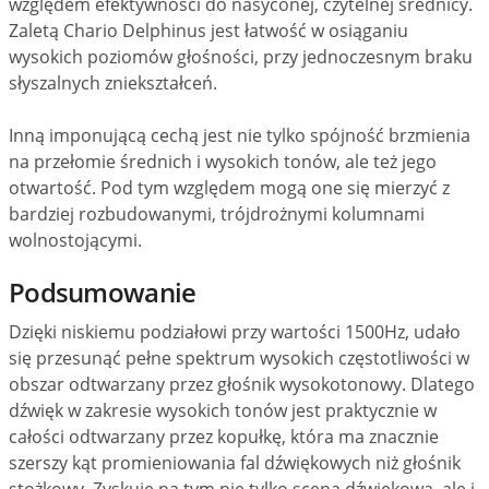
względem efektywności do nasyconej, czytelnej średnicy.
Zaletą Chario Delphinus jest łatwość w osiąganiu
wysokich poziomów głośności, przy jednoczesnym braku
słyszalnych zniekształceń.
Inną imponującą cechą jest nie tylko spójność brzmienia
na przełomie średnich i wysokich tonów, ale też jego
otwartość. Pod tym względem mogą one się mierzyć z
bardziej rozbudowanymi, trójdrożnymi kolumnami
wolnostojącymi.
Podsumowanie
Dzięki niskiemu podziałowi przy wartości 1500Hz, udało
się przesunąć pełne spektrum wysokich częstotliwości w
obszar odtwarzany przez głośnik wysokotonowy. Dlatego
dźwięk w zakresie wysokich tonów jest praktycznie w
całości odtwarzany przez kopułkę, która ma znacznie
szerszy kąt promieniowania fal dźwiękowych niż głośnik
stożkowy. Zyskuje na tym nie tylko scena dźwiękowa, ale i