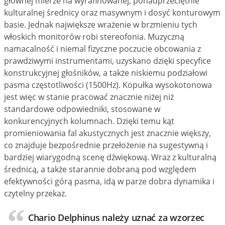
głównej mierze na wyrafinowanej, ponadprzeciętnie
kulturalnej średnicy oraz masywnym i dosyć konturowym
basie. Jednak największe wrażenie w brzmieniu tych
włoskich monitorów robi stereofonia. Muzyczną
namacalność i niemal fizyczne poczucie obcowania z
prawdziwymi instrumentami, uzyskano dzięki specyfice
konstrukcyjnej głośników, a także niskiemu podziałowi
pasma częstotliwości (1500Hz). Kopułka wysokotonowa
jest więc w stanie pracować znacznie niżej niż
standardowe odpowiedniki, stosowane w
konkurencyjnych kolumnach. Dzięki temu kąt
promieniowania fal akustycznych jest znacznie większy,
co znajduje bezpośrednie przełożenie na sugestywną i
bardziej wiarygodną scenę dźwiękową. Wraz z kulturalną
średnicą, a także starannie dobraną pod względem
efektywności górą pasma, idą w parze dobra dynamika i
czytelny przekaz.
Chario Delphinus należy uznać za wzorzec