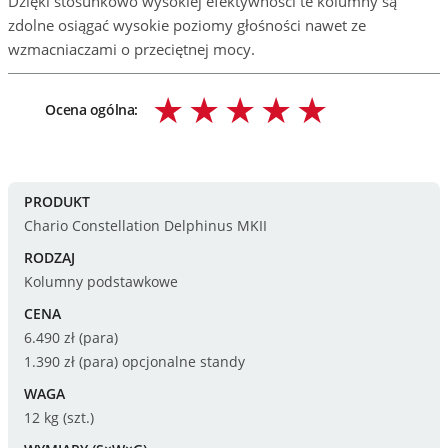
Dzięki stosunkowo wysokiej efektywności te kolumny są
zdolne osiągać wysokie poziomy głośności nawet ze
wzmacniaczami o przeciętnej mocy.
Ocena ogólna:
PRODUKT
Chario Constellation Delphinus MKII
RODZAJ
Kolumny podstawkowe
CENA
6.490 zł (para)
1.390 zł (para) opcjonalne standy
WAGA
12 kg (szt.)