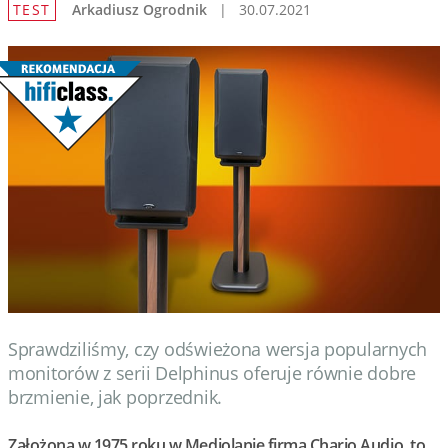
TEST
Arkadiusz Ogrodnik
|
30.07.2021
Wydarzenia
Prezentacje
Wywiady
Muzyka
Filmy
Sprawdziliśmy, czy odświeżona wersja popularnych
monitorów z serii Delphinus oferuje równie dobre
brzmienie, jak poprzednik.
Założona w 1975 roku w Mediolanie firma Chario Audio, to