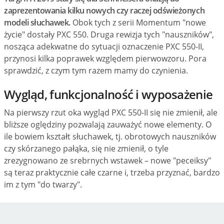
zaprezentowania kilku nowych czy raczej odświeżonych
modeli słuchawek.
Obok tych z serii Momentum "nowe
życie" dostały PXC 550. Druga rewizja tych "nauszników",
nosząca adekwatne do sytuacji oznaczenie PXC 550-II,
przynosi kilka poprawek względem pierwowzoru. Pora
sprawdzić, z czym tym razem mamy do czynienia.
Wygląd, funkcjonalność i wyposażenie
Na pierwszy rzut oka wygląd PXC 550-II się nie zmienił, ale
bliższe oględziny pozwalają zauważyć nowe elementy. O
ile bowiem kształt słuchawek, tj. obrotowych nauszników
czy skórzanego pałąka, się nie zmienił, o tyle
zrezygnowano ze srebrnych wstawek – nowe "peceiksy"
są teraz praktycznie całe czarne i, trzeba przyznać, bardzo
im z tym "do twarzy".