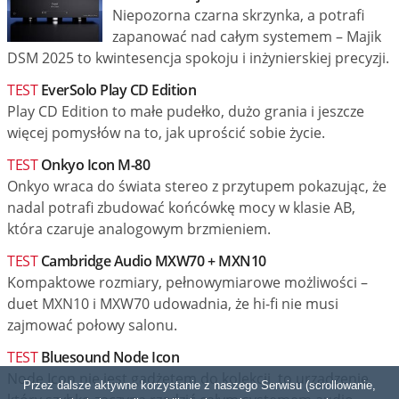
Niepozorna czarna skrzynka, a potrafi
zapanować nad całym systemem – Majik
DSM 2025 to kwintesencja spokoju i inżynierskiej precyzji.
TEST
EverSolo Play CD Edition
Play CD Edition to małe pudełko, dużo grania i jeszcze
więcej pomysłów na to, jak uprościć sobie życie.
TEST
Onkyo Icon M-80
Onkyo wraca do świata stereo z przytupem pokazując, że
nadal potrafi zbudować końcówkę mocy w klasie AB,
która czaruje analogowym brzmieniem.
TEST
Cambridge Audio MXW70 + MXN10
Kompaktowe rozmiary, pełnowymiarowe możliwości –
duet MXN10 i MXW70 udowadnia, że hi-fi nie musi
zajmować połowy salonu.
TEST
Bluesound Node Icon
Node Icon nie jest gadżetem do kolekcji, to urządzenie,
Przez dalsze aktywne korzystanie z naszego Serwisu (scrollowanie,