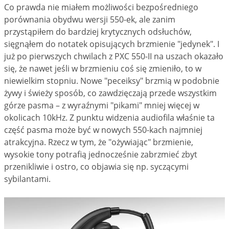
Co prawda nie miałem możliwości bezpośredniego
porównania obydwu wersji 550-ek, ale zanim
przystąpiłem do bardziej krytycznych odsłuchów,
sięgnąłem do notatek opisujących brzmienie "jedynek". I
już po pierwszych chwilach z PXC 550-II na uszach okazało
się, że nawet jeśli w brzmieniu coś się zmieniło, to w
niewielkim stopniu. Nowe "peceiksy" brzmią w podobnie
żywy i świeży sposób, co zawdzięczają przede wszystkim
górze pasma – z wyraźnymi "pikami" mniej więcej w
okolicach 10kHz. Z punktu widzenia audiofila właśnie ta
część pasma może być w nowych 550-kach najmniej
atrakcyjna. Rzecz w tym, że "ożywiając" brzmienie,
wysokie tony potrafią jednocześnie zabrzmieć zbyt
przenikliwie i ostro, co objawia się np. syczącymi
sybilantami.