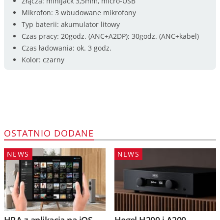
Złącza: minijack 3,5mm, micro-USB
Mikrofon: 3 wbudowane mikrofony
Typ baterii: akumulator litowy
Czas pracy: 20godz. (ANC+A2DP); 30godz. (ANC+kabel)
Czas ładowania: ok. 3 godz.
Kolor: czarny
OSTATNIO DODANE
NEWS
NEWS
HRA z aplikacją na iOS
Hegel H200 i A200