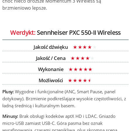
choć nieco droższe Momentum 3 Wireless są
brzmieniowo lepsze.
Werdykt:
Sennheiser PXC 550-II Wireless
Jakość dźwięku
Jakość / Cena
Wykonanie
Możliwości
Plusy:
Wygodne i funkcjonalne (ANC, Smart Pause, panel
dotykowy). Brzmienie podkreślające wysokie częstotliwości, z
ładną średnicą i kulturalnym basem.
Minusy:
Brak obsługi kodeków aptX HD i LDAC. Gniazdo
micro-USB zamiast USB-C. Góra pasma bez oznak
wyrafinowania, czasami przenikliwa, plus skromna scena