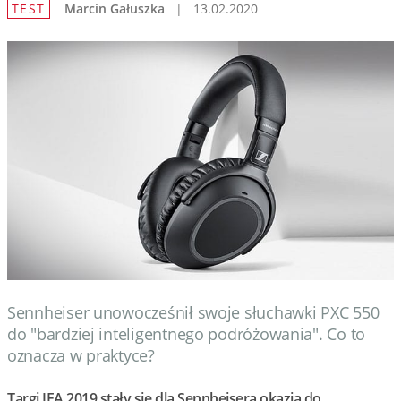
TEST
Marcin Gałuszka
|
13.02.2020
Wydarzenia
Prezentacje
Wywiady
Muzyka
Filmy
Sennheiser unowocześnił swoje słuchawki PXC 550
do "bardziej inteligentnego podróżowania". Co to
oznacza w praktyce?
Targi IFA 2019 stały się dla Sennheisera okazją do