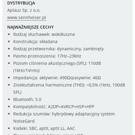
DYSTRYBUCJA
Aplauz Sp. z o.o.
www.sennheiser.pl
NAJWAŻNIEJSZE CECHY
Rodzaj słuchawek: wokółuszne
Konstrukcja: składana
Rodzaj przetwornika: dynamiczny, zamknięty
Pasmo przenoszenia: 17Hz–23kHz
Poziom ciśnienia akustycznego (SPL): 110dB
(1kHz/1Vrms)
Impedancja: aktywnie: 490Ω/pasywnie: 46Ω
Zniekształcenia harmoniczne (THD): <0,5% (1kHz, 100dB
SPL)
Bluetooth: 5.0
Kompatybilność: A2DP+AVRCP+HSP+HFP
Redukcja szumów: hybrydowy adaptacyjny system
NoiseGard
Kodeki: SBC, aptX, aptX LL, AAC