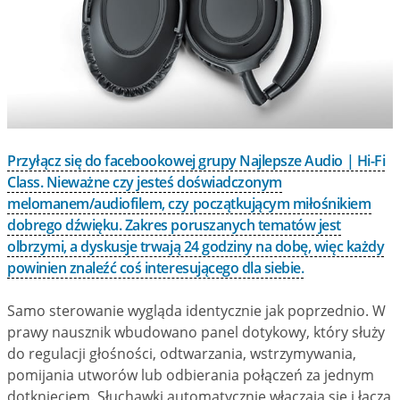
Przyłącz się do facebookowej grupy Najlepsze Audio | Hi-Fi
Class. Nieważne czy jesteś doświadczonym
melomanem/audiofilem, czy początkującym miłośnikiem
dobrego dźwięku. Zakres poruszanych tematów jest
olbrzymi, a dyskusje trwają 24 godziny na dobę, więc każdy
powinien znaleźć coś interesującego dla siebie.
Samo sterowanie wygląda identycznie jak poprzednio. W
prawy nausznik wbudowano panel dotykowy, który służy
do regulacji głośności, odtwarzania, wstrzymywania,
pomijania utworów lub odbierania połączeń za jednym
dotknięciem. Słuchawki automatycznie włączają się i łączą