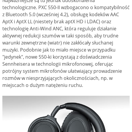
Najważniejsze są tu jednak udoskonalenia
technologiczne. PXC 550-II wzbogacono o kompatybilność
z Bluetooth 5.0 (wcześniej 4.2), obsługę kodeków AAC
AptX i AptX LL (niestety brak aptX HD i LDAC) oraz
technologię Anti-Wind ANC, która reguluje działanie
aktywnej redukcji szumów w taki sposób, aby trudne
warunki zewnętrzne (wiatr) nie zakłócały słuchanej
muzyki. Podobnie jak to miało miejsce w przypadku
"jedynek", nowe 550-ki korzystają z doświadczenia
Sennheisera w technologii mikrofonowej, oferując
potrójny system mikrofonów ułatwiający prowadzenie
rozmów w niesprzyjających okolicznościach, np. w
miejscach o dużym natężeniu ruchu.