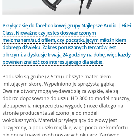
Przyłącz się do facebookowej grupy Najlepsze Audio | Hi-Fi
Class. Nieważne czy jesteś doświadczonym
melomanem/audiofilem, czy początkującym miłośnikiem
dobrego dźwięku. Zakres poruszanych tematów jest
olbrzymi, a dyskusje trwają 24 godziny na dobę, więc każdy
powinien znaleźć coś interesującego dla siebie.
Poduszki są grube (2,5cm) i obszyte materiałem
imitującym skórę. Wypełniono je sprężystą gąbką.
Owalne otwory mogą wydawać się za wąskie, ale są
dobrze dopasowane do uszu. HD 300 to model nauszny,
ale zapewnia nieprzeciętną wygodę (może dlatego na
stronie producenta zaliczono je do modeli
wokółusznych). Materiał przylegający do głowy jest
przyjemny, a poduszki miękkie, więc poczucie komfortu
nie opuści nawet osób noszących okulary. Zarówno