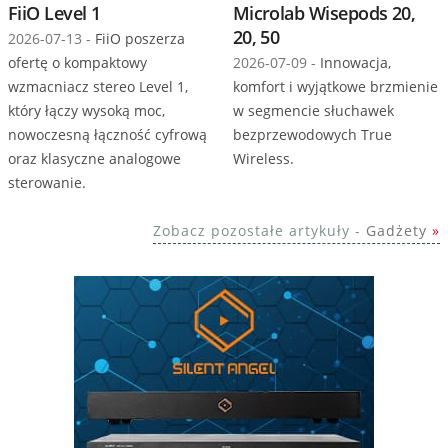
FiiO Level 1
Microlab Wisepods 20,
20, 50
2026-07-13 -
FiiO poszerza
ofertę o kompaktowy
2026-07-09 -
Innowacja,
wzmacniacz stereo Level 1,
komfort i wyjątkowe brzmienie
który łączy wysoką moc,
w segmencie słuchawek
nowoczesną łączność cyfrową
bezprzewodowych True
oraz klasyczne analogowe
Wireless.
sterowanie.
Zobacz pozostałe artykuły -
Gadżety