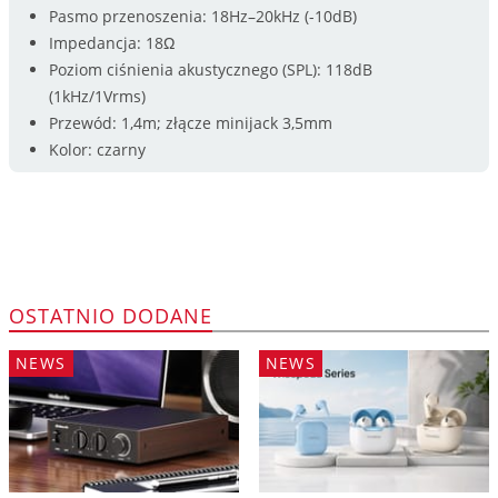
Pasmo przenoszenia: 18Hz–20kHz (-10dB)
Impedancja: 18Ω
Poziom ciśnienia akustycznego (SPL): 118dB
(1kHz/1Vrms)
Przewód: 1,4m; złącze minijack 3,5mm
Kolor: czarny
OSTATNIO DODANE
NEWS
NEWS