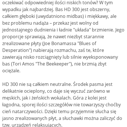
oczekiwać odpowiedniej ilości niskich tonów? W tym
wypadku jak najbardziej. Bas HD 300 jest obszerny,
całkiem głęboki (uwydatniono midbas) i miękkawy, ale
bez problemu nadąża – przekaz jest wolny od
jednostajnego dudnienia i ładnie "układa" brzmienie. Jego
proporcje sprawiają, że nawet niezbyt starannie
zrealizowane płyty (Joe Bonamassa "Blues of
Desperation") nabierają rozmachu, zaś te, które
zawierają nisko rozciągnięty lub silnie wyeksponowany
bas (Tori Amos "The Beekeeper"), nie brzmią zbyt
ociężale.
HD 300 nie są całkiem neutralne. Środek pasma jest
delikatnie ocieplony, co daje się wyczuć zarówno w
męskich, jak i żeńskich wokalach. Góra z kolei jest
łagodna, sporej ilości szczegółów nie towarzyszy choćby
cień natarczywości. Dzięki temu przyjemnie słucha się
jasno zrealizowanych płyt, a słuchawki można zaliczyć do
tzw. urządzeń relaksujących.