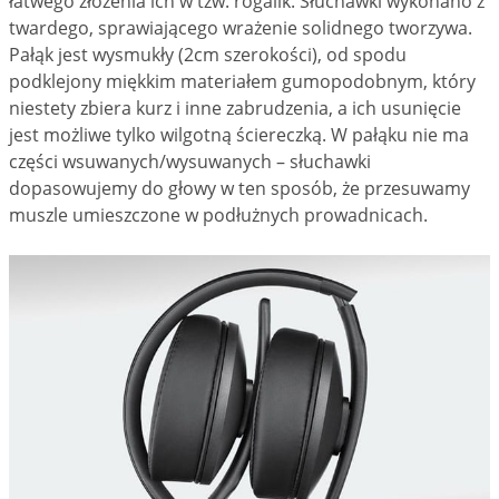
łatwego złożenia ich w tzw. rogalik. Słuchawki wykonano z
twardego, sprawiającego wrażenie solidnego tworzywa.
Pałąk jest wysmukły (2cm szerokości), od spodu
podklejony miękkim materiałem gumopodobnym, który
niestety zbiera kurz i inne zabrudzenia, a ich usunięcie
jest możliwe tylko wilgotną ściereczką. W pałąku nie ma
części wsuwanych/wysuwanych – słuchawki
dopasowujemy do głowy w ten sposób, że przesuwamy
muszle umieszczone w podłużnych prowadnicach.