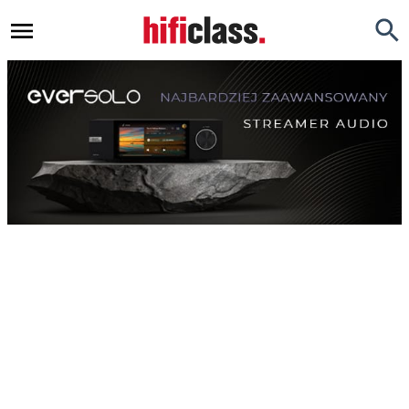
Newsy
Testy
Opinie
Okazje
Hi-Fi
Kino Domowe
Gadżety
Inne
Porady