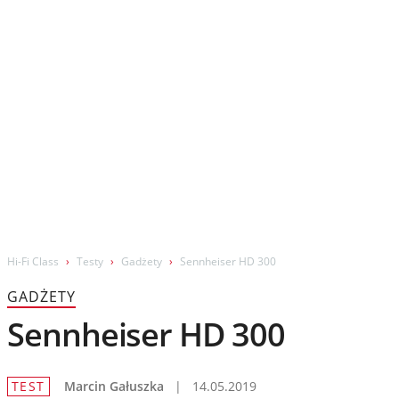
Wydarzenia
Prezentacje
Wywiady
Muzyka
Filmy
Hi-Fi Class
Testy
Gadżety
Sennheiser HD 300
GADŻETY
Sennheiser HD 300
TEST
Marcin Gałuszka
|
14.05.2019