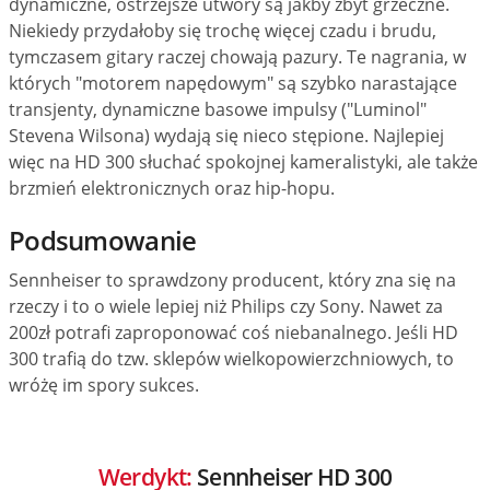
dynamiczne, ostrzejsze utwory są jakby zbyt grzeczne.
Niekiedy przydałoby się trochę więcej czadu i brudu,
tymczasem gitary raczej chowają pazury. Te nagrania, w
których "motorem napędowym" są szybko narastające
transjenty, dynamiczne basowe impulsy ("Luminol"
Stevena Wilsona) wydają się nieco stępione. Najlepiej
więc na HD 300 słuchać spokojnej kameralistyki, ale także
brzmień elektronicznych oraz hip-hopu.
Podsumowanie
Sennheiser to sprawdzony producent, który zna się na
rzeczy i to o wiele lepiej niż Philips czy Sony. Nawet za
200zł potrafi zaproponować coś niebanalnego. Jeśli HD
300 trafią do tzw. sklepów wielkopowierzchniowych, to
wróżę im spory sukces.
Werdykt:
Sennheiser HD 300