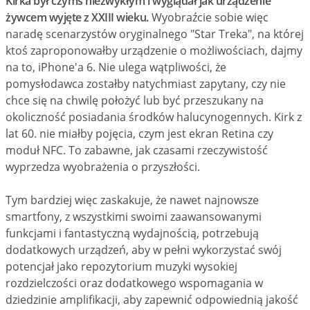
Kirka był czymś niezwykłym i wyglądał jak urządzenie
żywcem wyjęte z XXIII wieku.
Wyobraźcie sobie więc
naradę scenarzystów oryginalnego "Star Treka", na której
ktoś zaproponowałby urządzenie o możliwościach, dajmy
na to, iPhone'a 6. Nie ulega wątpliwości, że
pomysłodawca zostałby natychmiast zapytany, czy nie
chce się na chwilę położyć lub być przeszukany na
okoliczność posiadania środków halucynogennych. Kirk z
lat 60. nie miałby pojęcia, czym jest ekran Retina czy
moduł NFC. To zabawne, jak czasami rzeczywistość
wyprzedza wyobrażenia o przyszłości.
Tym bardziej więc zaskakuje, że nawet najnowsze
smartfony, z wszystkimi swoimi zaawansowanymi
funkcjami i fantastyczną wydajnością, potrzebują
dodatkowych urządzeń, aby w pełni wykorzystać swój
potencjał jako repozytorium muzyki wysokiej
rozdzielczości oraz dodatkowego wspomagania w
dziedzinie amplifikacji, aby zapewnić odpowiednią jakość