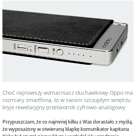
Wydarzenia
Prezentacje
Wywiady
Muzyka
Filmy
Choć najnowszy wzmacniacz słuchawkowy Oppo ma
rozmiary smartfona, to w swoim szczupłym wnętrzu
kryje rewelacyjny przetwornik cyfrowo-analogowy
Przypuszczam, że co najmniej kilku z Was dorastało z myślą,
że wyposażony w otwieraną klapkę komunikator kapitana