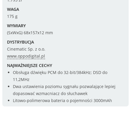
WAGA
175 g
WYMIARY
(SxWxG) 68x157x12 mm
DYSTRYBUCJA
Cinematic Sp. z o.o.
www.oppodigital.pl
NAJWAŻNIEJSZE CECHY
Obsługa dźwięku PCM do 32-bit/384kHz; DSD do
11,2MHz
Dwa ustawienia poziomu sygnału pozwalające lepiej
dopasować wzmacniacz do słuchawek
Litowo-polimerowa bateria o pojemności 3000mAh