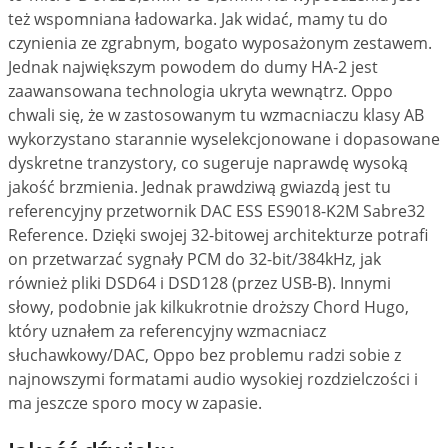
też wspomniana ładowarka. Jak widać, mamy tu do
czynienia ze zgrabnym, bogato wyposażonym zestawem.
Jednak największym powodem do dumy HA-2 jest
zaawansowana technologia ukryta wewnątrz. Oppo
chwali się, że w zastosowanym tu wzmacniaczu klasy AB
wykorzystano starannie wyselekcjonowane i dopasowane
dyskretne tranzystory, co sugeruje naprawdę wysoką
jakość brzmienia. Jednak prawdziwą gwiazdą jest tu
referencyjny przetwornik DAC ESS ES9018-K2M Sabre32
Reference. Dzięki swojej 32-bitowej architekturze potrafi
on przetwarzać sygnały PCM do 32-bit/384kHz, jak
również pliki DSD64 i DSD128 (przez USB-B). Innymi
słowy, podobnie jak kilkukrotnie droższy Chord Hugo,
który uznałem za referencyjny wzmacniacz
słuchawkowy/DAC, Oppo bez problemu radzi sobie z
najnowszymi formatami audio wysokiej rozdzielczości i
ma jeszcze sporo mocy w zapasie.