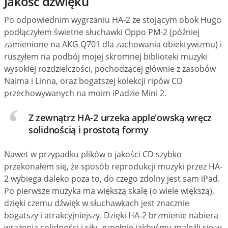
Jakość dźwięku
Po odpowiednim wygrzaniu HA-2 ze stojącym obok Hugo
podłączyłem świetne słuchawki Oppo PM-2 (później
zamienione na AKG Q701 dla zachowania obiektywizmu) i
ruszyłem na podbój mojej skromnej biblioteki muzyki
wysokiej rozdzielczości, pochodzącej głównie z zasobów
Naima i Linna, oraz bogatszej kolekcji ripów CD
przechowywanych na moim iPadzie Mini 2.
Z zewnątrz HA-2 urzeka apple'owską wręcz
solidnością i prostotą formy
Nawet w przypadku plików o jakości CD szybko
przekonałem się, że sposób reprodukcji muzyki przez HA-
2 wybiega daleko poza to, do czego zdolny jest sam iPad.
Po pierwsze muzyka ma większą skalę (o wiele większą),
dzięki czemu dźwięk w słuchawkach jest znacznie
bogatszy i atrakcyjniejszy. Dzięki HA-2 brzmienie nabiera
wrażenia solidności i siły, zupełnie jakbyśmy znaleźli się w