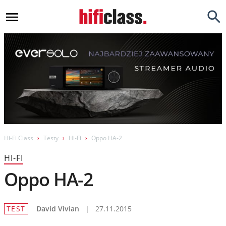
Newsy
Testy
Opinie
Okazje
Hi-Fi
Hi-Fi Class
Testy
Hi-Fi
Oppo HA-2
Kino Domowe
HI-FI
Gadżety
Oppo HA-2
Inne
TEST
David Vivian
|
27.11.2015
Porady