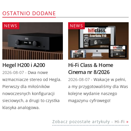
OSTATNIO DODANE
NEWS
NEWS
Hegel H200 i A200
Hi-Fi Class & Home
Cinema nr 8/2026
2026-08-07 -
Dwa nowe
wzmacniacze stereo od Hegla.
2026-08-07 -
Wakacje w pełni,
Pierwszy dla miłośników
a my przygotowaliśmy dla Was
nowoczesnych konfiguracji
kolejne wydanie naszego
sieciowych, a drugi to czystka
magazynu cyfrowego!
klasyka analogowa.
Zobacz pozostałe artykuły -
Hi-Fi