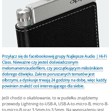
Przyłącz się do facebookowej grupy Najlepsze Audio | Hi-Fi
Class. Nieważne czy jesteś doświadczonym
melomanem/audiofilem, czy początkującym miłośnikiem
dobrego dźwięku. Zakres poruszanych tematów jest
olbrzymi, a dyskusje trwają 24 godziny na dobę, więc każdy
powinien znaleźć coś interesującego dla siebie.
Jeśli chodzi o okablowanie, to w pudełku znajdziemy
przewody Lightning-to-USB-A, USB-A-to-micro-B, micro-B-
to-micro-B oraz 3,5mm-to-3,5mm. Na wyposażeniu jest