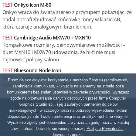
TEST
Onkyo Icon M-80
Onkyo wraca do świata stereo z przytupem pokazując, że
nadal potrafi zbudować końcówkę mocy w klasie AB,
która czaruje analogowym brzmieniem.
TEST
Cambridge Audio MXW70 + MXN10
Kompaktowe rozmiary, pełnowymiarowe możliwości –
duet MXN10 i MXW70 udowadnia, że hi-fi nie musi
zajmować połowy salonu.
TEST
Bluesound Node Icon
Node Icon nie jest gadżetem do kolekcji, to urządzenie,
Przez dalsze aktywne korzystanie z naszego Serwisu (scrollowanie,
który szybko zaczyna rządzić całym systemem audio.
zamknięcie komunikatu, kliknięcie na elementy na stronie poza
komunikatem) bez zmian ustawień w zakresie prywatności, wyrażasz
zgodę na przetwarzanie danych osobowych przez firmę Computer
Graphics Studio sp.j. i jej zaufanych partnerów do celów
O nas
Kontakt
marketingowych, w szczególności na potrzeby wyświetlania reklam
Polityka
Wydanie cyfrowe
dopasowanych do Twoich preferencji oraz analityki ruchu na witrynie.
prywatności
Wyrażenie zgody jest dobrowolne a wyrażoną zgodę można w każdej
chwili cofnąć. Dowiedz się więcej o naszej
Polityce Prywatności
i
decyduj o zgodzie.