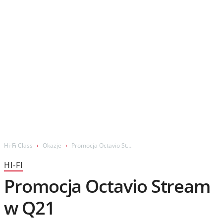
Wydarzenia
Prezentacje
Wywiady
Muzyka
Filmy
Hi-Fi Class
Okazje
Promocja Octavio Stream w Q21
HI-FI
Promocja Octavio Stream
w Q21