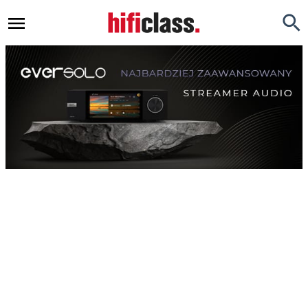
Newsy
Testy
Opinie
Okazje
Hi-Fi
Kino Domowe
Gadżety
Inne
Porady