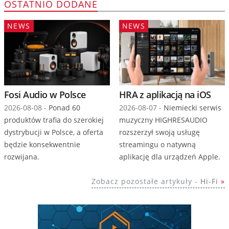
OSTATNIO DODANE
NEWS
NEWS
Fosi Audio w Polsce
HRA z aplikacją na iOS
2026-08-08 -
Ponad 60
2026-08-07 -
Niemiecki serwis
produktów trafia do szerokiej
muzyczny HIGHRESAUDIO
dystrybucji w Polsce, a oferta
rozszerzył swoją usługę
będzie konsekwentnie
streamingu o natywną
rozwijana.
aplikację dla urządzeń Apple.
Zobacz pozostałe artykuły -
Hi-Fi