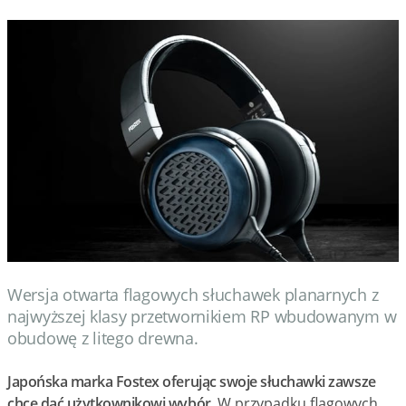
Wersja otwarta flagowych słuchawek planarnych z
najwyższej klasy przetwornikiem RP wbudowanym w
obudowę z litego drewna.
Japońska marka Fostex oferując swoje słuchawki zawsze
chce dać użytkownikowi wybór.
W przypadku flagowych