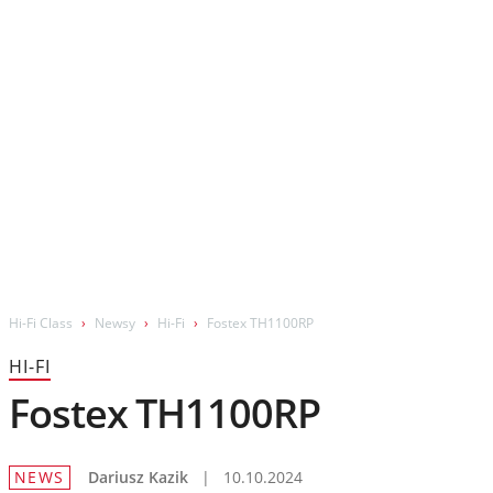
Wydarzenia
Prezentacje
Wywiady
Muzyka
Filmy
Hi-Fi Class
Newsy
Hi-Fi
Fostex TH1100RP
HI-FI
Fostex TH1100RP
NEWS
Dariusz Kazik
|
10.10.2024