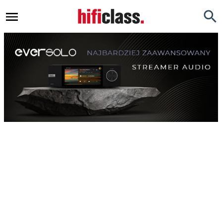
Newsy
Testy
Opinie
Okazje
Hi-Fi
Kino Domowe
Gadżety
Inne
Porady