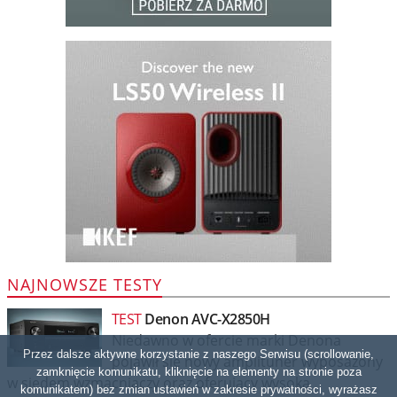
NAJNOWSZE TESTY
TEST
Denon AVC-X2850H
Niedawno w ofercie marki Denona
Przez dalsze aktywne korzystanie z naszego Serwisu (scrollowanie,
pojawił się nowy amplituner wyposażony
zamknięcie komunikatu, kliknięcie na elementy na stronie poza
w siedem wzmacniaczy oraz oferujący wysoką
komunikatem) bez zmian ustawień w zakresie prywatności, wyrażasz