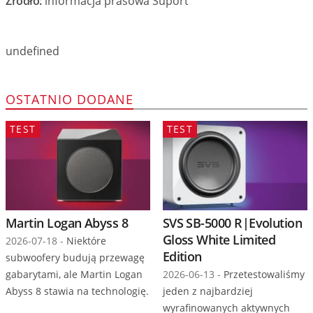
Źródło:
informacja prasowa Suport
undefined
OSTATNIO DODANE
TEST
TEST
Martin Logan Abyss 8
SVS SB-5000 R|Evolution
Gloss White Limited
2026-07-18 -
Niektóre
Edition
subwoofery budują przewagę
gabarytami, ale Martin Logan
2026-06-13 -
Przetestowaliśmy
Abyss 8 stawia na technologię.
jeden z najbardziej
wyrafinowanych aktywnych