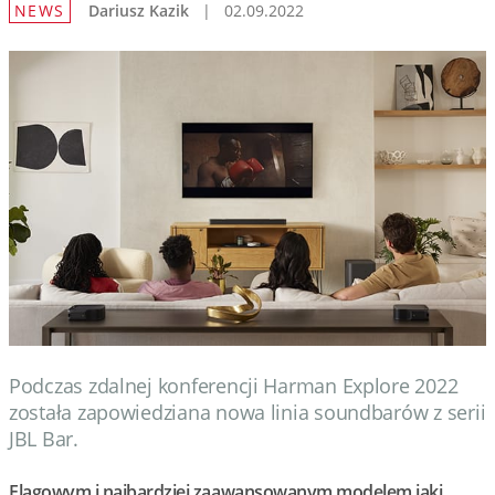
NEWS
Dariusz Kazik
|
02.09.2022
Wydarzenia
Prezentacje
Wywiady
Muzyka
Filmy
Podczas zdalnej konferencji Harman Explore 2022
została zapowiedziana nowa linia soundbarów z serii
JBL Bar.
Flagowym i najbardziej zaawansowanym modelem jaki