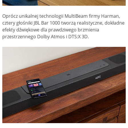
Oprócz unikalnej technologii MultiBeam firmy Harman,
cztery głośniki JBL Bar 1000 tworzą realistyczne, dokładne
efekty dźwiękowe dla prawdziwego brzmienia
przestrzennego Dolby Atmos i DTS:X 3D.