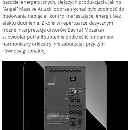
bardziej energetycznych, cięższych produkcjach, jak np.
"Angel" Massive Attack, dobrze słychać było zdolność do
budowania napięcia i kontroli narastającej energii, bez
efektu dudnienia. Z kolei w repertuarze klasycznym
(różne interpretacje utworów Bacha i Mozarta)
subwoofer potrafił subtelnie podkreślić fundament
harmoniczny orkiestry, nie zaburzając przy tym
równowagi tonalnej.