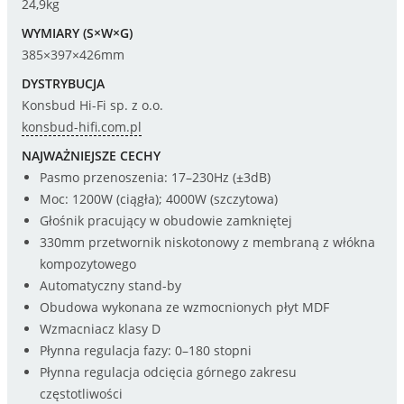
24,9kg
WYMIARY (S×W×G)
385×397×426mm
DYSTRYBUCJA
Konsbud Hi-Fi sp. z o.o.
konsbud-hifi.com.pl
NAJWAŻNIEJSZE CECHY
Pasmo przenoszenia: 17–230Hz (±3dB)
Moc: 1200W (ciągła); 4000W (szczytowa)
Głośnik pracujący w obudowie zamkniętej
330mm przetwornik niskotonowy z membraną z włókna
kompozytowego
Automatyczny stand-by
Obudowa wykonana ze wzmocnionych płyt MDF
Wzmacniacz klasy D
Płynna regulacja fazy: 0–180 stopni
Płynna regulacja odcięcia górnego zakresu
częstotliwości