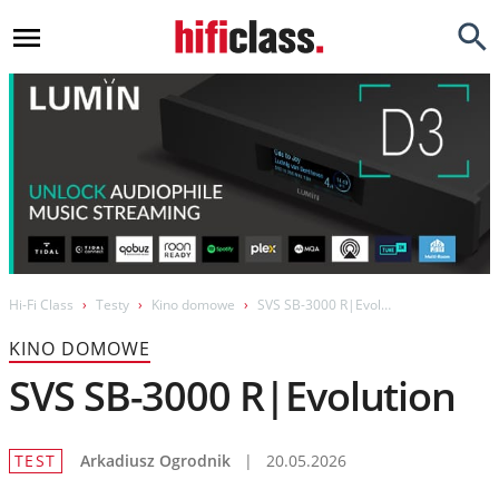
Newsy
Testy
Opinie
Okazje
Hi-Fi
Hi-Fi Class
Testy
Kino domowe
SVS SB-3000 R|Evolution
Kino Domowe
KINO DOMOWE
Gadżety
SVS SB-3000 R|Evolution
Inne
TEST
Arkadiusz Ogrodnik
|
20.05.2026
Porady