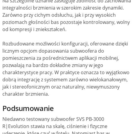
Na szczególne uznanie zasługuje zdolność do zachowania
integralności brzmienia w szerokim zakresie dynamiki.
Zarówno przy cichym odsłuchu, jak i przy wysokich
poziomach głośności bas pozostaje kontrolowany, wolny
od kompresji i zniekształceń.
Rozbudowane możliwości konfiguracji, oferowane dzięki
licznym opcjom dopasowania subwoofera do
pomieszczenia za pośrednictwem aplikacji mobilnej,
pozwalają na bardzo dokładne zmiany w jego
charakterystyce pracy. W praktyce oznacza to wyjątkowo
dobrą integrację z systemem zarówno wielokanałowym,
jak i stereofonicznym oraz naturalny, niewymuszony
charakter brzmienia.
Podsumowanie
Niedawno testowany subwoofer SVS PB-3000
R|Evolution stawia na skalę, ciśnienie i fizyczne
uderzenie, które czuć w fotelu. Natomiast bas w