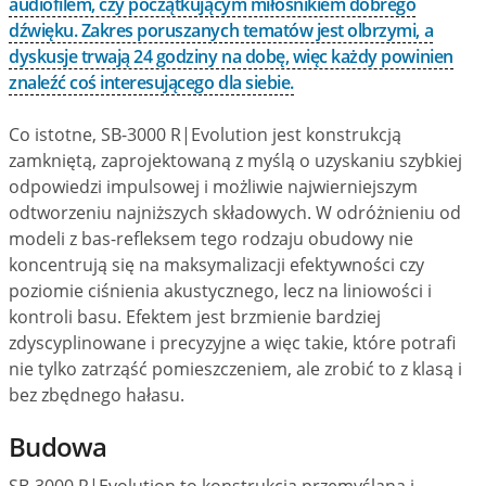
audiofilem, czy początkującym miłośnikiem dobrego
dźwięku. Zakres poruszanych tematów jest olbrzymi, a
dyskusje trwają 24 godziny na dobę, więc każdy powinien
znaleźć coś interesującego dla siebie.
Co istotne, SB-3000 R|Evolution jest konstrukcją
zamkniętą, zaprojektowaną z myślą o uzyskaniu szybkiej
odpowiedzi impulsowej i możliwie najwierniejszym
odtworzeniu najniższych składowych. W odróżnieniu od
modeli z bas-refleksem tego rodzaju obudowy nie
koncentrują się na maksymalizacji efektywności czy
poziomie ciśnienia akustycznego, lecz na liniowości i
kontroli basu. Efektem jest brzmienie bardziej
zdyscyplinowane i precyzyjne a więc takie, które potrafi
nie tylko zatrząść pomieszczeniem, ale zrobić to z klasą i
bez zbędnego hałasu.
Budowa
SB-3000 R|Evolution to konstrukcja przemyślana i