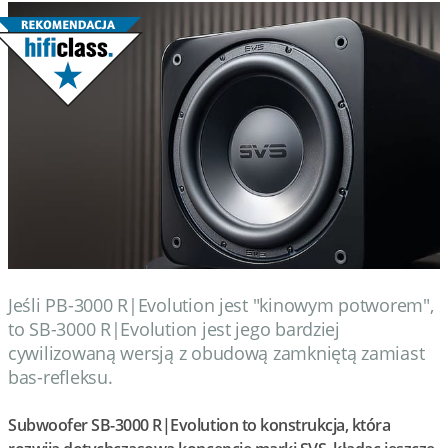
Wydarzenia
Prezentacje
Wywiady
Muzyka
Filmy
Jeśli PB-3000 R|Evolution jest "kinowym potworem",
to SB-3000 R|Evolution jest jego bardziej
cywilizowaną wersją z obudową zamkniętą zamiast
bas-refleksu.
Subwoofer SB-3000 R|Evolution to konstrukcja, która