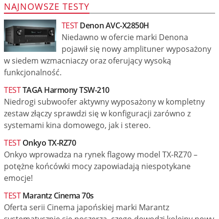
NAJNOWSZE TESTY
TEST
Denon AVC-X2850H
Niedawno w ofercie marki Denona
pojawił się nowy amplituner wyposażony
w siedem wzmacniaczy oraz oferujący wysoką
funkcjonalność.
TEST
TAGA Harmony TSW-210
Niedrogi subwoofer aktywny wyposażony w kompletny
zestaw złączy sprawdzi się w konfiguracji zarówno z
systemami kina domowego, jak i stereo.
TEST
Onkyo TX-RZ70
Onkyo wprowadza na rynek flagowy model TX-RZ70 –
potężne końcówki mocy zapowiadają niespotykane
emocje!
TEST
Marantz Cinema 70s
Oferta serii Cinema japońskiej marki Marantz
systematycznie się poszerza, czego dowodzi kolejny nowy