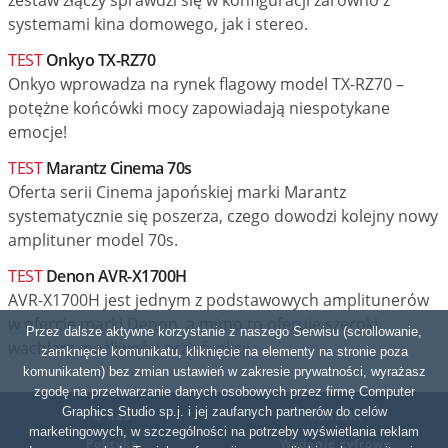
zestaw złączy sprawdzi się w konfiguracji zarówno z
systemami kina domowego, jak i stereo.
TEST
Onkyo TX-RZ70
Onkyo wprowadza na rynek flagowy model TX-RZ70 –
potężne końcówki mocy zapowiadają niespotykane
emocje!
TEST
Marantz Cinema 70s
Oferta serii Cinema japońskiej marki Marantz
systematycznie się poszerza, czego dowodzi kolejny nowy
amplituner model 70s.
TEST
Denon AVR-X1700H
AVR-X1700H jest jednym z podstawowych amplitunerów
w ofercie marki Denon, a mimo to oferuje szeroki
Przez dalsze aktywne korzystanie z naszego Serwisu (scrollowanie,
wachlarz możliwości oraz funkcji.
zamknięcie komunikatu, kliknięcie na elementy na stronie poza
komunikatem) bez zmian ustawień w zakresie prywatności, wyrażasz
zgodę na przetwarzanie danych osobowych przez firmę Computer
Graphics Studio sp.j. i jej zaufanych partnerów do celów
O nas
Kontakt
marketingowych, w szczególności na potrzeby wyświetlania reklam
Polityka
Wydanie cyfrowe