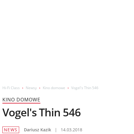
Wydarzenia
Prezentacje
Wywiady
Muzyka
Filmy
Hi-Fi Class
Newsy
Kino domowe
Vogel's Thin 546
KINO DOMOWE
Vogel's Thin 546
NEWS
Dariusz Kazik
|
14.03.2018