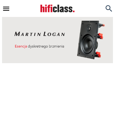
Newsy
Testy
Opinie
Okazje
Hi-Fi
Kino Domowe
Gadżety
Inne
Porady