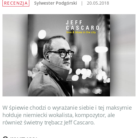
RECENZJA
Sylwester Podgórski
|
20.05.2018
Wydarzenia
Prezentacje
Wywiady
Muzyka
Filmy
W śpiewie chodzi o wyrażanie siebie i tej maksymie
hołduje niemiecki wokalista, kompozytor, ale
również świetny trębacz Jeff Cascaro.