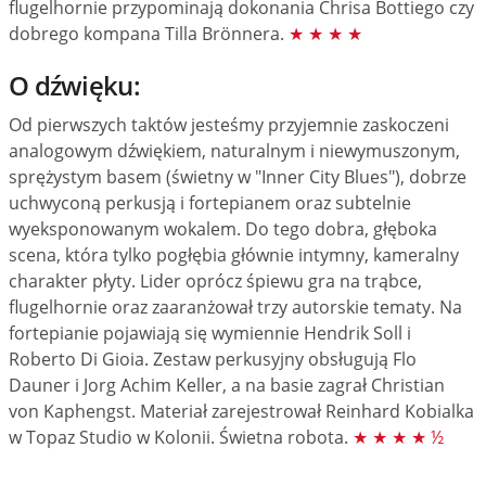
flugelhornie przypominają dokonania Chrisa Bottiego czy
dobrego kompana Tilla Brönnera.
★ ★ ★ ★
O dźwięku:
Od pierwszych taktów jesteśmy przyjemnie zaskoczeni
analogowym dźwiękiem, naturalnym i niewymuszonym,
sprężystym basem (świetny w "Inner City Blues"), dobrze
uchwyconą perkusją i fortepianem oraz subtelnie
wyeksponowanym wokalem. Do tego dobra, głęboka
scena, która tylko pogłębia głównie intymny, kameralny
charakter płyty. Lider oprócz śpiewu gra na trąbce,
flugelhornie oraz zaaranżował trzy autorskie tematy. Na
fortepianie pojawiają się wymiennie Hendrik Soll i
Roberto Di Gioia. Zestaw perkusyjny obsługują Flo
Dauner i Jorg Achim Keller, a na basie zagrał Christian
von Kaphengst. Materiał zarejestrował Reinhard Kobialka
w Topaz Studio w Kolonii. Świetna robota.
★ ★ ★ ★ ½