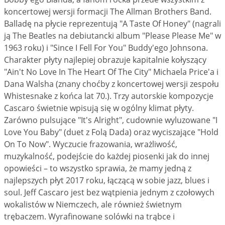
koncertowej wersji formacji The Allman Brothers Band.
Balladę na płycie reprezentują "A Taste Of Honey" (nagrali
ją The Beatles na debiutancki album "Please Please Me" w
1963 roku) i "Since I Fell For You" Buddy'ego Johnsona.
Charakter płyty najlepiej obrazuje kapitalnie kołyszący
"Ain't No Love In The Heart Of The City" Michaela Price'a i
Dana Walsha (znany choćby z koncertowej wersji zespołu
Whistesnake z końca lat 70.). Trzy autorskie kompozycje
Cascaro świetnie wpisują się w ogólny klimat płyty.
Zarówno pulsujące "It's Alright", cudownie wyluzowane "I
Love You Baby" (duet z Folą Dada) oraz wyciszające "Hold
On To Now". Wyczucie frazowania, wrażliwość,
muzykalność, podejście do każdej piosenki jak do innej
opowieści – to wszystko sprawia, że mamy jedną z
najlepszych płyt 2017 roku, łączącą w sobie jazz, blues i
soul. Jeff Cascaro jest bez wątpienia jednym z czołowych
wokalistów w Niemczech, ale również świetnym
trębaczem. Wyrafinowane solówki na trąbce i