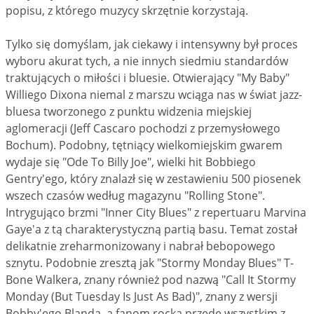
popisu, z którego muzycy skrzętnie korzystają.
Tylko się domyślam, jak ciekawy i intensywny był proces
wyboru akurat tych, a nie innych siedmiu standardów
traktujących o miłości i bluesie. Otwierający "My Baby"
Williego Dixona niemal z marszu wciąga nas w świat jazz-
bluesa tworzonego z punktu widzenia miejskiej
aglomeracji (Jeff Cascaro pochodzi z przemysłowego
Bochum). Podobny, tętniący wielkomiejskim gwarem
wydaje się "Ode To Billy Joe", wielki hit Bobbiego
Gentry'ego, który znalazł się w zestawieniu 500 piosenek
wszech czasów według magazynu "Rolling Stone".
Intrygująco brzmi "Inner City Blues" z repertuaru Marvina
Gaye'a z tą charakterystyczną partią basu. Temat został
delikatnie zreharmonizowany i nabrał bebopowego
sznytu. Podobnie zresztą jak "Stormy Monday Blues" T-
Bone Walkera, znany również pod nazwą "Call It Stormy
Monday (But Tuesday Is Just As Bad)", znany z wersji
Bobby'ego Blanda, a fanom rocka przede wszystkim z