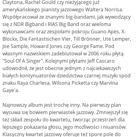
Claytona, Rachel Gould czy nieżyjącego już
amerykańskiego pianisty jazzowego Waltera Norrisa.
Współpracował ze znanymi big-bandami, jak wywodzący
się z NDR Bigband i RIAS Big Band oraz wieloma
wykonawcami oraz zespołami pokroju Guano Apes, X-
Blockx, Die Fantastischen Vier, Till Brönner, Ute Lemper,
Joe Sample, Howard Jones czy George Fame. Pod
własnym nazwiskiem zadebiutował w 2006 roku płytą
"Soul Of A Singer". Kolejnymi płytami Jeff Cascaro
udowodnił, że jest obecnie jednym z najciekawszych
białych kontynuatorów dziedzictwa czarnej muzyki spod
znaku Raya Charlesa, Wilsona Picketta czy Marvina
Gaye'a.
Najnowszy album jest trochę inny. Na pierwszy plan
wysuwa się bowiem pierwiastek jazzowy. Zmniejszył się
też skład zespołu do kwartetu, tworząc przestrzeń dla
lepszego pokazania głosu, jego możliwości i niuansów.
Klasyczny kwartet jazzowy oferuje też spore pole do