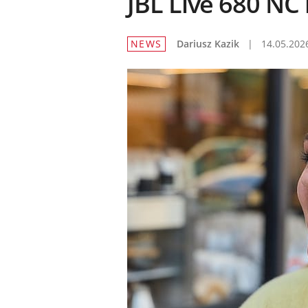
JBL Live 680 NC 
NEWS
Dariusz Kazik
|
14.05.202