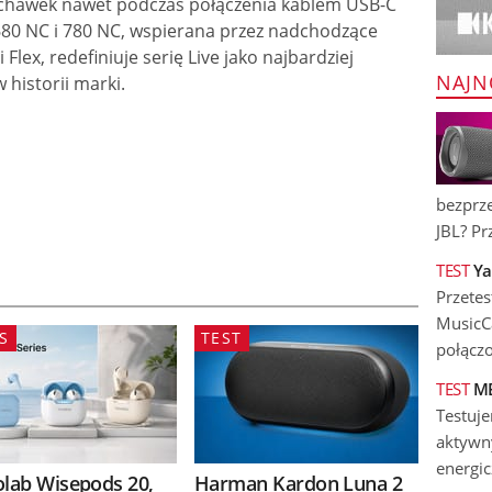
chawek nawet podczas połączenia kablem USB-C
680 NC i 780 NC, wspierana przez nadchodzące
lex, redefiniuje serię Live jako najbardziej
NAJN
historii marki.
bezprz
JBL? Prz
TEST
Ya
Przete
MusicCa
S
TEST
połączo
TEST
ME
Testuj
aktywny
energic
olab Wisepods 20,
Harman Kardon Luna 2