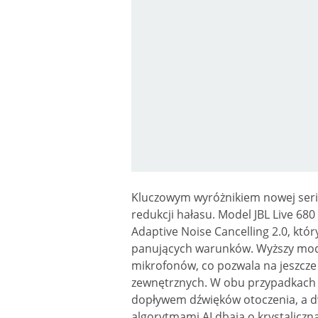
Kluczowym wyróżnikiem nowej serii 
redukcji hałasu. Model JBL Live 6
Adaptive Noise Cancelling 2.0, kt
panujących warunków. Wyższy model
mikrofonów, co pozwala na jeszcze 
zewnętrznych. W obu przypadkach 
dopływem dźwięków otoczenia, a d
algorytmami AI dbają o krystaliczn