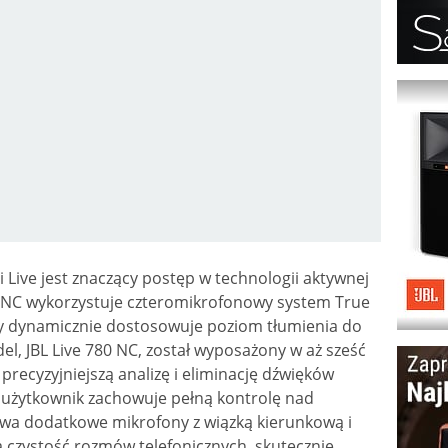
Live jest znaczący postęp w technologii aktywnej
80 NC wykorzystuje czteromikrofonowy system True
óry dynamicznie dostosowuje poziom tłumienia do
, JBL Live 780 NC, został wyposażony w aż sześć
precyzyjniejszą analizę i eliminację dźwięków
użytkownik zachowuje pełną kontrolę nad
wa dodatkowe mikrofony z wiązką kierunkową i
ą czystość rozmów telefonicznych, skutecznie