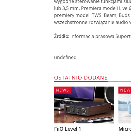
wygodne sterowanie funkcjami słu
lub 3,5 mm. Premiera modeli Live 
premiery modeli TWS: Beam, Buds i F
wszechstronne rozwiązanie audio w 
Źródło:
informacja prasowa Suport
undefined
OSTATNIO DODANE
NEWS
NEW
FiiO Level 1
Micr