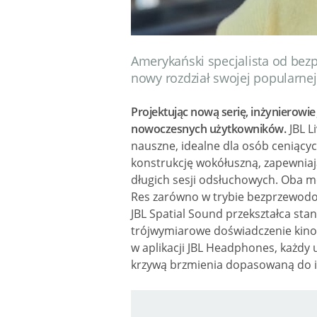
Amerykański specjalista od be
nowy rozdział swojej popularnej 
Projektując nową serię, inżynierowie
nowoczesnych użytkowników.
JBL L
nauszne, idealne dla osób ceniącyc
konstrukcję wokółuszną, zapewniają
długich sesji odsłuchowych. Oba mo
Res zarówno w trybie bezprzewod
JBL Spatial Sound przekształca st
trójwymiarowe doświadczenie kinow
w aplikacji JBL Headphones, każdy 
krzywą brzmienia dopasowaną do i