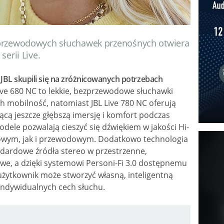
zprzewodowych słuchawek przenośnych otwiera
serii Live.
 JBL skupili się na zróżnicowanych potrzebach
ive 680 NC to lekkie, bezprzewodowe słuchawki
h mobilność, natomiast JBL Live 780 NC oferują
cą jeszcze głębszą imersję i komfort podczas
dele pozwalają cieszyć się dźwiękiem w jakości Hi-
owym, jak i przewodowym. Dodatkowo technologia
andardowe źródła stereo w przestrzenne,
e, a dzięki systemowi Personi-Fi 3.0 dostępnemu
użytkownik może stworzyć własną, inteligentną
ndywidualnych cech słuchu.