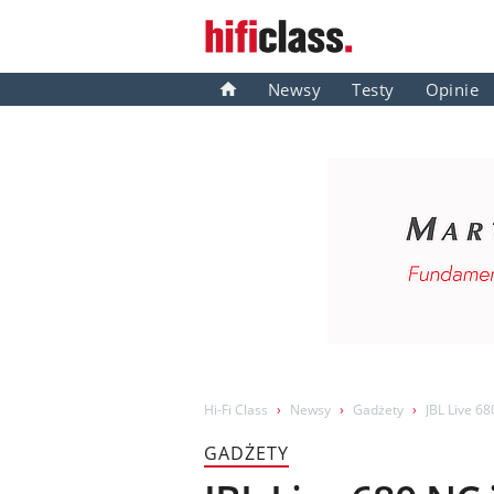
Newsy
Testy
Opinie
Hi-Fi Class
Newsy
Gadżety
JBL Live 68
GADŻETY