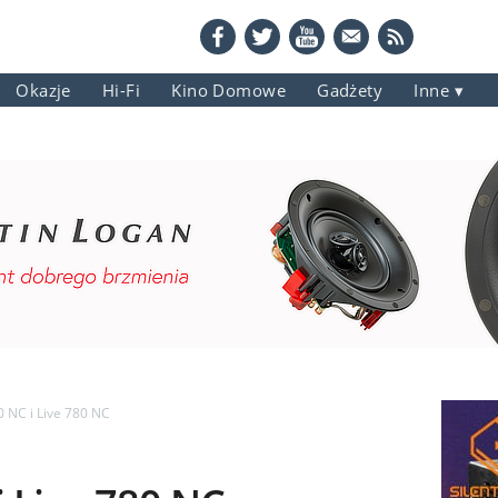
Okazje
Hi-Fi
Kino Domowe
Gadżety
Inne
0 NC i Live 780 NC