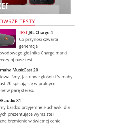
OWSZE TESTY
TEST
JBL Charge 4
Co przynosi czwarta
generacja
ewodowego głośnika Charge marki
eczytaj nasz test...
maha MusicCast 20
stowaliśmy, jak nowe głośniki Yamahy
st 20 spisują się w praktyce
ne w parę stereo.
E audio X1
emy bardzo przyjemne słuchawki dla
ch prezentujące wyraziste i
zne brzmienie w świetnej cenie.