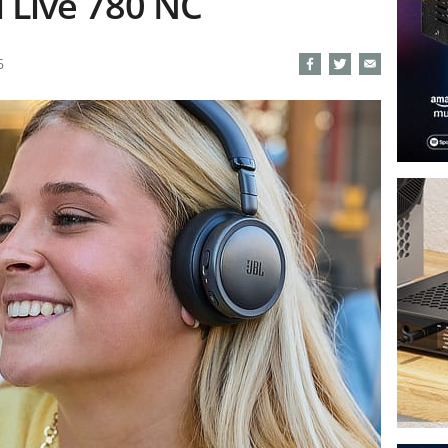
i Live 780 NC
6