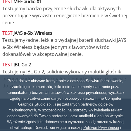
TEST
MEE audio X1
Testujemy bardzo przyjemne słuchawki dla aktywnych
prezentujące wyraziste i energiczne brzmienie w świetnej
cenie.
TEST
JAYS a-Six Wireless
Testujemy ładne, lekkie o wydajnej baterii słuchawki JAYS
a-Six Wireless będące jednym z faworytów wśród
dokanałówek w akceptowalnej cenie.
TEST
JBL Go 2
Testujemy JBL Go 2, solidnie wykonany malutki głośnik
bezprzewodowy za normalne pieniądze, który aż rwie się
Przez dalsze aktywne korzystanie z naszego Serwisu (scrollowanie,
do grania...
zamknięcie komunikatu, kliknięcie na elementy na stronie poza
komunikatem) bez zmian ustawień w zakresie prywatności, wyrażasz
zgodę na przetwarzanie danych osobowych przez firmę Computer
Graphics Studio sp.j. i jej zaufanych partnerów do celów
O nas
Kontakt
marketingowych, w szczególności na potrzeby wyświetlania reklam
Polityka
Wydanie cyfrowe
dopasowanych do Twoich preferencji oraz analityki ruchu na witrynie.
prywatności
Wyrażenie zgody jest dobrowolne a wyrażoną zgodę można w każdej
chwili cofnąć. Dowiedz się więcej o naszej
Polityce Prywatności
i