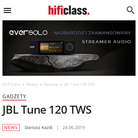
Newsy
Testy
Opinie
Okazje
Hi-Fi
Hi-Fi Class
Newsy
Gadżety
JBL Tune 120 TWS
Kino Domowe
GADŻETY
Gadżety
JBL Tune 120 TWS
Inne
NEWS
Dariusz Kazik
|
24.06.2019
Porady