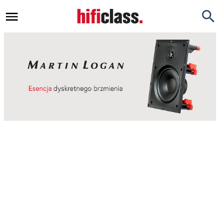
Newsy
Testy
Opinie
Okazje
Hi-Fi
Kino Domowe
Gadżety
Inne
Porady