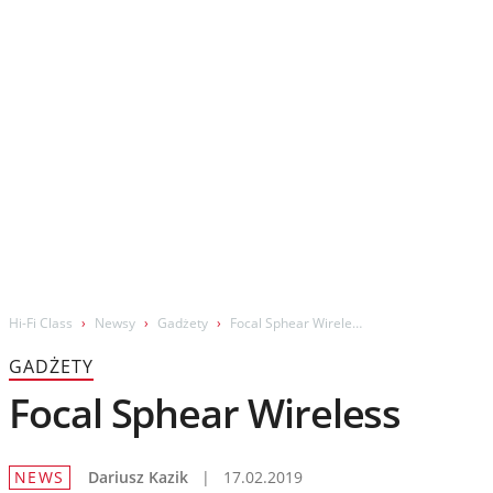
Wydarzenia
Prezentacje
Wywiady
Muzyka
Filmy
Hi-Fi Class
Newsy
Gadżety
Focal Sphear Wireless
GADŻETY
Focal Sphear Wireless
NEWS
Dariusz Kazik
|
17.02.2019