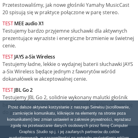
Przetestowaliśmy, jak nowe głośniki Yamahy MusicCast
20 spisują się w praktyce połączone w parę stereo.
TEST
MEE audio X1
Testujemy bardzo przyjemne słuchawki dla aktywnych
prezentujące wyraziste i energiczne brzmienie w świetnej
cenie.
TEST
JAYS a-Six Wireless
Testujemy ładne, lekkie o wydajnej baterii słuchawki JAYS
a-Six Wireless będące jednym z faworytów wśród
dokanałówek w akceptowalnej cenie.
TEST
JBL Go 2
Testujemy JBL Go 2, solidnie wykonany malutki głośnik
bezprzewodowy za normalne pieniądze, który aż rwie się
Przez dalsze aktywne korzystanie z naszego Serwisu (scrollowanie,
do grania...
zamknięcie komunikatu, kliknięcie na elementy na stronie poza
komunikatem) bez zmian ustawień w zakresie prywatności, wyrażasz
zgodę na przetwarzanie danych osobowych przez firmę Computer
Graphics Studio sp.j. i jej zaufanych partnerów do celów
O nas
Kontakt
marketingowych, w szczególności na potrzeby wyświetlania reklam