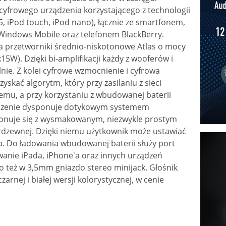
cyfrowego urządzenia korzystającego z technologii
5, iPod touch, iPod nano), łącznie ze smartfonem,
Windows Mobile oraz telefonem BlackBerry.
a przetworniki średnio-niskotonowe Atlas o mocy
5W). Dzięki bi-amplifikacji każdy z wooferów i
ie. Z kolei cyfrowe wzmocnienie i cyfrowa
skać algorytm, który przy zasilaniu z sieci
emu, a przy korzystaniu z wbudowanej baterii
ządzenie dysponuje dotykowym systemem
onuje się z wysmakowanym, niezwykle prostym
erdzewnej. Dzięki niemu użytkownik może ustawiać
. Do ładowania wbudowanej baterii służy port
wanie iPada, iPhone'a oraz innych urządzeń
też w 3,5mm gniazdo stereo minijack. Głośnik
arnej i białej wersji kolorystycznej, w cenie