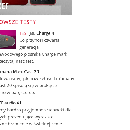
OWSZE TESTY
TEST
JBL Charge 4
Co przynosi czwarta
generacja
ewodowego głośnika Charge marki
eczytaj nasz test...
maha MusicCast 20
stowaliśmy, jak nowe głośniki Yamahy
st 20 spisują się w praktyce
ne w parę stereo.
E audio X1
emy bardzo przyjemne słuchawki dla
ch prezentujące wyraziste i
zne brzmienie w świetnej cenie.