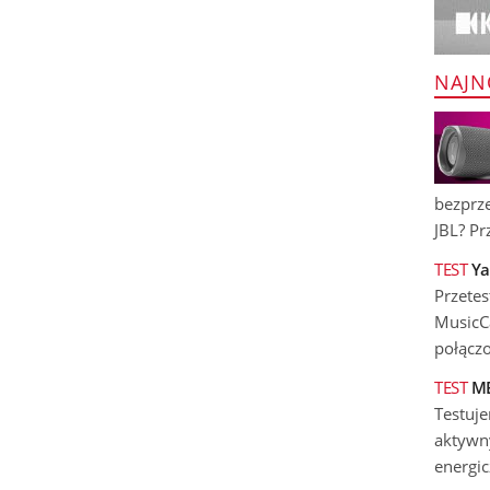
NAJN
bezprz
JBL? Prz
TEST
Ya
Przete
MusicCa
połączo
TEST
ME
Testuj
aktywny
energic