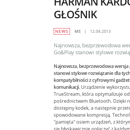
HARMAN KARDO
GŁOŚNIK
NEWS
MS
|
12.04.2013
Najnowsza, bezprzewodowa wersj
Go&Play stanowi stylowe rozwią
Najnowsza, bezprzewodowa wersja pr
stanowi stylowe rozwiązanie dla tyc
kompatybilności z cyfrowymi gadżet
komunikacji.
Urządzenie wykorzyst
TrueStream, która optymalizuje od
pośrednictwem Bluetooth. Dzięki n
dostępny kodek, a następnie przetw
spowodowane kompresją. Technologi
"pamięta" osiem urządzeń, z który
się błyskawicznie połączyć z każdym 