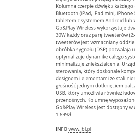
Kolumna czerpie dźwięk z każdego 
Bluetooth (iPad, iPad mini, iPhone 
tabletem z systemem Android lub 
Go&Play Wireless wykorzystuje dw
30W każdy oraz parę tweeterów (2x1
tweeterów jest wzmacniany oddzieln
obróbka sygnału (DSP) pozwalają uzy
optymalizuje dynamikę całego syst
minimalizuje zniekształcenia. Ur
sterowania, który doskonale komp
designem i elementami ze stali ni
głośność jednym dotknięciem palca
USB, który umożliwia również łado
przenośnych. Kolumnę wyposażono 
Go&Play Wireless jest dostępny w cz
1.699zł.
INFO
www.jbl.pl