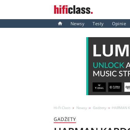
Newsy
Testy
Opinie
Hi-Fi Class
Newsy
Gadżety
HARMAN K
GADŻETY