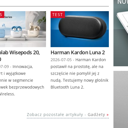
S
TEST
olab Wisepods 20,
Harman Kardon Luna 2
0
2026-07-05 -
Harman Kardon
7-09 -
Innowacja,
postawił na prostotę, ale na
t i wyjątkowe
szczęście nie pomylił jej z
enie w segmencie
nudą. Testujemy nowy głośnik
awek bezprzewodowych
Bluetooth Luna 2.
ireless.
Zobacz pozostałe artykuły -
Gadżety