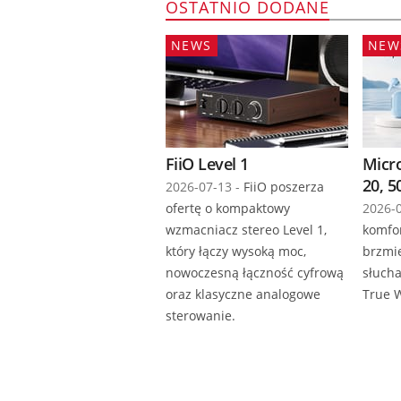
OSTATNIO DODANE
NEWS
NEW
FiiO Level 1
Micr
20, 5
2026-07-13 -
FiiO poszerza
ofertę o kompaktowy
2026-0
wzmacniacz stereo Level 1,
komfor
który łączy wysoką moc,
brzmi
nowoczesną łączność cyfrową
słuch
oraz klasyczne analogowe
True W
sterowanie.