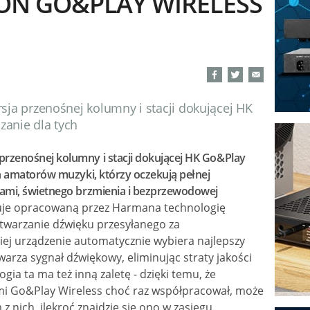
N GO&PLAY WIRELESS
a przenośnej kolumny i stacji dokującej HK
zanie dla tych
zenośnej kolumny i stacji dokującej HK Go&Play
h amatorów muzyki, którzy oczekują pełnej
ami, świetnego brzmienia i bezprzewodowej
uje opracowaną przez Harmana technologię
twarzanie dźwięku przesyłanego za
iej urządzenie automatycznie wybiera najlepszy
arza sygnał dźwiękowy, eliminując straty jakości
a ta ma też inną zaletę - dzięki temu, że
mi Go&Play Wireless choć raz współpracował, może
z nich, ilekroć znajdzie się ono w zasięgu.